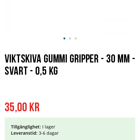
Hoppa
till
början
Viktskiva Gummi Gripper - 30 mm -
av
bildgalleriet
svart - 0,5 kg
35,00 kr
Tillgänglighet:
I lager
Leveranstid:
3-6 dagar