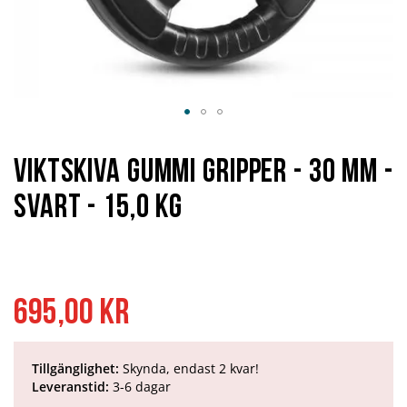
Hoppa
till
början
Viktskiva Gummi Gripper - 30 mm -
av
bildgalleriet
svart - 15,0 kg
695,00 kr
Tillgänglighet:
Skynda, endast 2 kvar!
Leveranstid:
3-6 dagar