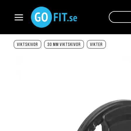
Hoppa
till
innehållet
Växla
Nav
Viktskivor
30 mm viktskivor
Vikter
Hoppa
till
slutet
av
bildgalleriet