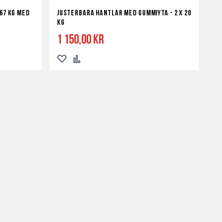
67 kg med
Justerbara Hantlar med Gummiyta - 2 x 20
kg
1 150,00 kr
Lägg
Lägg
till
till
i
i
önskelista
jämför