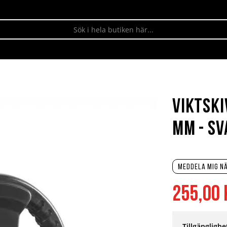
Viktski
mm - sv
Meddela mig nä
255,00 
Tillgänglighe