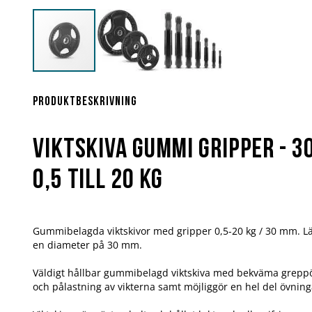
Hoppa
till
början
Produktbeskrivning
av
bildgalleriet
Viktskiva Gummi Gripper - 30
0,5 till 20 kg
Gummibelagda viktskivor med gripper 0,5-20 kg / 30 mm. Lä
en diameter på 30 mm.
Väldigt hållbar gummibelagd viktskiva med bekväma grepp
och pålastning av vikterna samt möjliggör en hel del övning