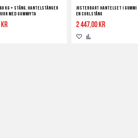
60 kg + Stång, hantelstänger
Justerbart Hantelset i Gummi 
ivor med gummiyta
en Curlstång
 kr
2 447,00 kr
Lägg
Lägg
till
till
i
i
a
ör
önskelista
jämför