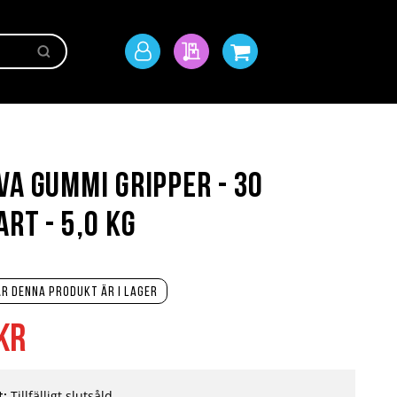
Sök
Mitt
Min offert
Min kundvagn
konto
va Gummi Gripper - 30
art - 5,0 kg
r denna produkt är i lager
kr
t:
Tillfälligt slutsåld