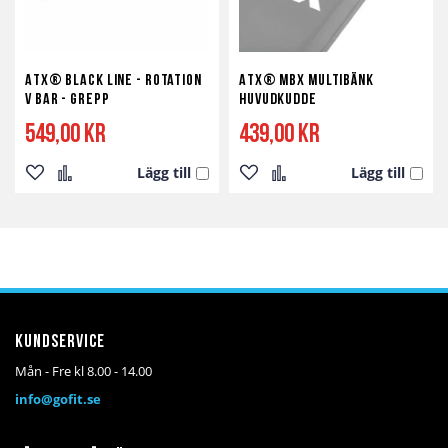
ATX® Black Line - Rotation
ATX® MBX Multibänk
V Bar - Grepp
huvudkudde
549,00 kr
439,00 kr
Lägg till
Lägg till
Lägg
Lägg
Lägg
Lägg
till
till
till
till
i
i
i
i
önskelista
jämför
önskelista
jämför
Kundservice
Mån - Fre kl 8.00 - 14.00
info@gofit.se