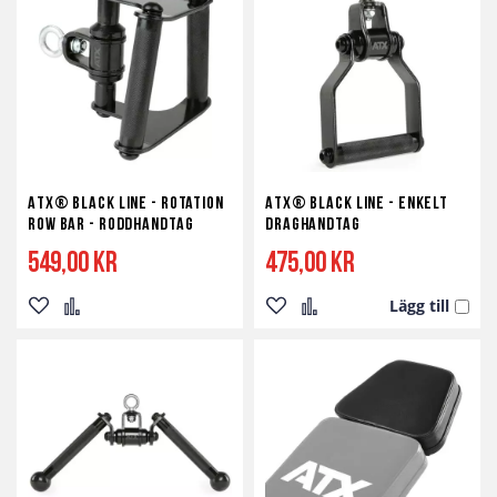
i
i
i
i
önskelista
jämför
önskelista
jämför
ATX® Black Line - Rotation
ATX® Black Line - Enkelt
Row Bar - Roddhandtag
Draghandtag
549,00 kr
475,00 kr
Lägg till
Lägg
Lägg
Lägg
Lägg
till
till
till
till
i
i
i
i
önskelista
jämför
önskelista
jämför