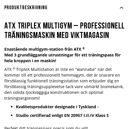
Produktbeskrivning
ATX Triplex Multigym – Professionell
träningsmaskin med viktmagasin
®
Enastående multigym-station från ATX
Med 3 grundläggande utrustningar för ett träningspass för
hela kroppen i en maskin!
®
ATX
TripleX Multistation är inte en "wannabe" när det
kommer till ett professionellt hemmagym, det är snarare en
förstklassig funktionell träningsstation som erbjuder dig en
förstklassig träningsupplevelse tack vare utmärkt biomekanik,
den solida tjockväggiga konstruktionen och optimal
träningsergonomi!
Kvalitetsprodukter designade i Tyskland -
Studio certifierad enligt EN 20957 I.II.IV Klass S
Perfekt ditt träningspass precis som du vill!