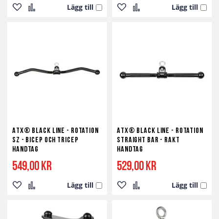
Lägg till
Lägg till
Lägg
Lägg
Lägg
Lägg
till
till
till
till
i
i
i
i
önskelista
jämför
önskelista
jämför
ATX® Black Line - Rotation
ATX® Black Line - Rotation
SZ - Bicep och Tricep
Straight Bar - Rakt
Handtag
Handtag
549,00 kr
529,00 kr
Lägg till
Lägg till
Lägg
Lägg
Lägg
Lägg
till
till
till
till