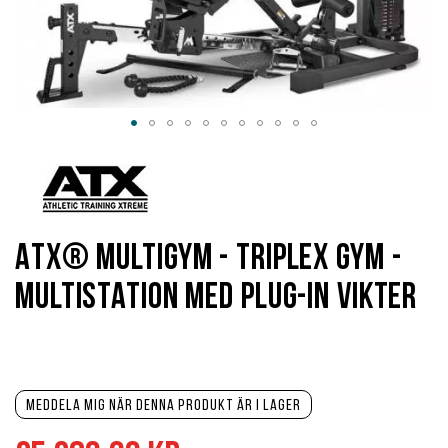
Hoppa
till
början
av
bildgalleriet
ATX® multigym - TripleX Gym -
multistation med plug-in vikter
Meddela mig när denna produkt är i lager