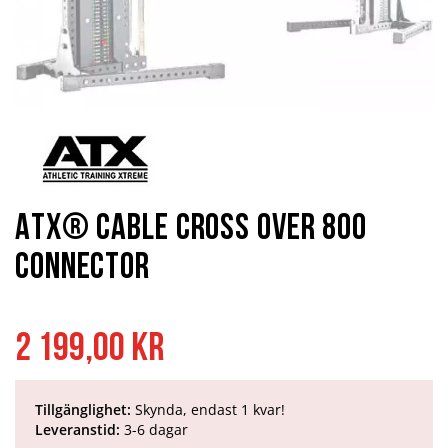
Hoppa
till
början
av
bildgalleriet
ATX® Cable Cross Over 800
connector
2 199,00 kr
Tillgänglighet:
Skynda, endast 1 kvar!
Leveranstid:
3-6 dagar