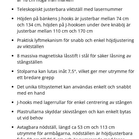
Teleskopiskt justerbara viktställ med lasernummer
Höjden på bänkens J-hooks är justerbar mellan 74 cm
och 134 cm, höjden på J-hooksen under övre knäböj är
justerbar mellan 110 cm och 170 cm
Praktisk lyftmekanism för snabb och enkel höjdjustering
av viktställen
8 massiva magnetiska låsstift i stål för säker låsning av
stångställen
Stolparna kan lutas inåt 7,5°, vilket ger mer utrymme för
ett bredare grepp
Det unika tiltsystemet kan användas enkelt och snabbt
med en hand
J-hooks med lagerrullar för enkel centrering av stången
Plastrullarna skyddar skivstången och kan enkelt bytas
ut vid behov
Avtagbara nödställ, längd ca 53 cm och 113 cm
utrymme för armbågarna, nödställen är höjdjusterbara