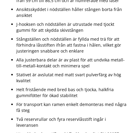
från 59 cm till 86,5 cm och är numrerade med laser
Ansiktsskyddet i nödställen håller stången borta från
ansiktet
J-hooksen och nödställen är utrustade med tjockt
gummi för att skydda skivstången
Stångställen och nödställen är fyllda med trä för att
förhindra låsstiften ifrån att fastna i hålen, vilket gör
justeringen snabbare och enklare
Alla justerbara delar är av plast för att undvika metall-
till-metall-kontakt och minimera spel
Stativet är avslutat med matt svart pulverfärg av hög
kvalitet
Helt fristående med bred bas och tjocka, halkfria
gummifötter för ökad stabilitet
För transport kan ramen enkelt demonteras med några
få steg
Två reservrullar och fyra reservlåsstift ingår i
leveransen