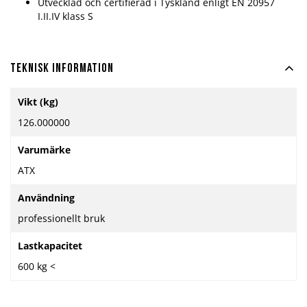
Utvecklad och certifierad i Tyskland enligt EN 20957
I.II.IV klass S
Teknisk information
Mer
Vikt (kg)
information
126.000000
Varumärke
ATX
Användning
professionellt bruk
Lastkapacitet
600 kg <