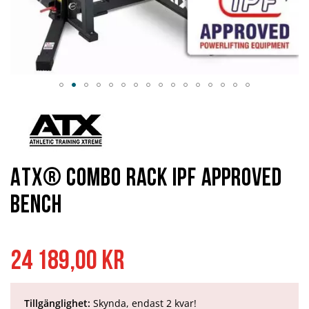
Hoppa
till
början
av
bildgalleriet
ATX® Combo Rack IPF Approved
Bench
24 189,00 kr
Tillgänglighet:
Skynda, endast 2 kvar!