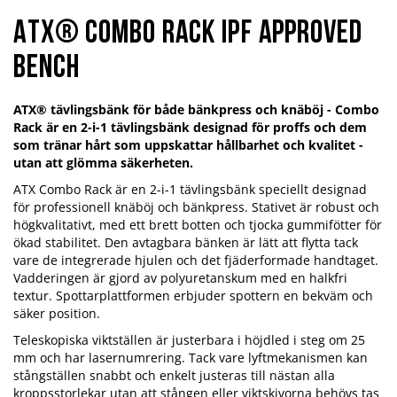
ATX® Combo Rack IPF Approved
Bench
ATX® tävlingsbänk för både bänkpress och knäböj - Combo
Rack är en 2-i-1 tävlingsbänk designad för proffs och dem
som tränar hårt som uppskattar hållbarhet och kvalitet -
utan att glömma säkerheten.
ATX Combo Rack är en 2-i-1 tävlingsbänk speciellt designad
för professionell knäböj och bänkpress. Stativet är robust och
högkvalitativt, med ett brett botten och tjocka gummifötter för
ökad stabilitet. Den avtagbara bänken är lätt att flytta tack
vare de integrerade hjulen och det fjäderformade handtaget.
Vadderingen är gjord av polyuretanskum med en halkfri
textur. Spottarplattformen erbjuder spottern en bekväm och
säker position.
Teleskopiska viktställen är justerbara i höjdled i steg om 25
mm och har lasernumrering. Tack vare lyftmekanismen kan
stångställen snabbt och enkelt justeras till nästan alla
kroppsstorlekar utan att stången eller viktskivorna behövs tas