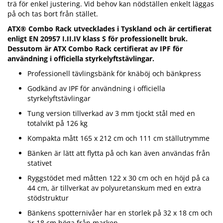
trä för enkel justering. Vid behov kan nödställen enkelt läggas
på och tas bort från stället.
ATX® Combo Rack utvecklades i Tyskland och är certifierat
enligt EN 20957 I.II.IV klass S för professionellt bruk.
Dessutom är ATX Combo Rack certifierat av IPF för
användning i officiella styrkelyftstävlingar.
Professionell tävlingsbänk för knäböj och bänkpress
Godkänd av IPF för användning i officiella
styrkelyftstävlingar
Tung version tillverkad av 3 mm tjockt stål med en
totalvikt på 126 kg
Kompakta mått 165 x 212 cm och 111 cm ställutrymme
Bänken är lätt att flytta på och kan även användas från
stativet
Ryggstödet med måtten 122 x 30 cm och en höjd på ca
44 cm, är tillverkat av polyuretanskum med en extra
stödstruktur
Bänkens spotternivåer har en storlek på 32 x 18 cm och
är 18 cm höga från marken