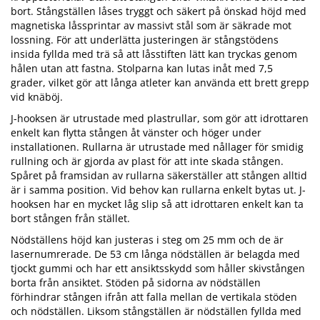
bort. Stångställen låses tryggt och säkert på önskad höjd med
magnetiska låssprintar av massivt stål som är säkrade mot
lossning. För att underlätta justeringen är stångstödens
insida fyllda med trä så att låsstiften lätt kan tryckas genom
hålen utan att fastna. Stolparna kan lutas inåt med 7,5
grader, vilket gör att långa atleter kan använda ett brett grepp
vid knäböj.
J-hooksen är utrustade med plastrullar, som gör att idrottaren
enkelt kan flytta stången åt vänster och höger under
installationen. Rullarna är utrustade med nållager för smidig
rullning och är gjorda av plast för att inte skada stången.
Spåret på framsidan av rullarna säkerställer att stången alltid
är i samma position. Vid behov kan rullarna enkelt bytas ut. J-
hooksen har en mycket låg slip så att idrottaren enkelt kan ta
bort stången från stället.
Nödställens höjd kan justeras i steg om 25 mm och de är
lasernumrerade. De 53 cm långa nödställen är belagda med
tjockt gummi och har ett ansiktsskydd som håller skivstången
borta från ansiktet. Stöden på sidorna av nödställen
förhindrar stången ifrån att falla mellan de vertikala stöden
och nödställen. Liksom stångställen är nödställen fyllda med