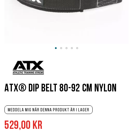
Hoppa
till
början
av
bildgalleriet
ATX® Dip Belt 80-92 cm nylon
Meddela mig när denna produkt är i lager
529,00 kr