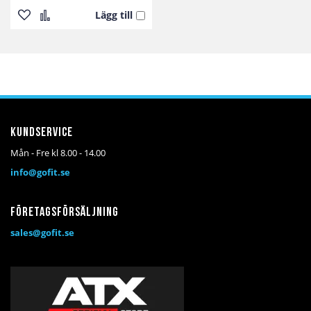
Lägg till
Lägg
Lägg
till
till
i
i
önskelista
jämför
Kundservice
Mån - Fre kl 8.00 - 14.00
info@gofit.se
Företagsförsäljning
sales@gofit.se