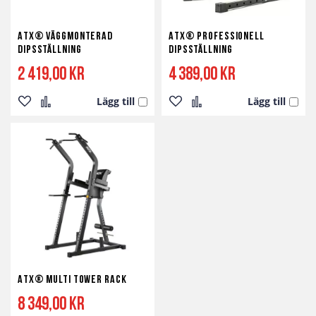
ATX® Väggmonterad
ATX® Professionell
Dipsställning
Dipsställning
2 419,00 kr
4 389,00 kr
Lägg till
Lägg till
Lägg
Lägg
Lägg
Lägg
till
till
till
till
i
i
i
i
önskelista
jämför
önskelista
jämför
ATX® Multi Tower Rack
8 349,00 kr