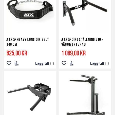
önskelista
jämför
önskelista
jämför
ATX® Heavy Long Dip Belt
ATX® Dipsställning 710 -
140 cm
Väggmonterad
825,00 kr
1 089,00 kr
Lägg till
Lägg till
Lägg
Lägg
Lägg
Lägg
till
till
till
till
i
i
i
i
önskelista
jämför
önskelista
jämför