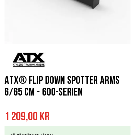
Hoppa
till
början
av
bildgalleriet
ATX® Flip Down Spotter Arms
6/65 cm - 600-serien
1 209,00 kr