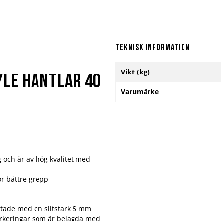
Teknisk information
Mer
Vikt (kg)
information
le Hantlar 40
Varumärke
g och är av hög kvalitet med
ör bättre grepp
ustade med en slitstark 5 mm
arkeringar som är belagda med