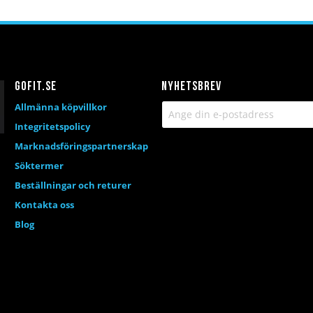
a
ör
kundvagn
Gofit.se
Nyhetsbrev
Allmänna köpvillkor
Integritetspolicy
Marknadsföringspartnerskap
Söktermer
Beställningar och returer
Kontakta oss
Blog