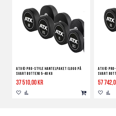
ATX® PRO-Style hantelpaket (Logo på
ATX® PRO-
svart botten) 5-40 kg
svart bott
37 510,00 kr
57 742,
Lägg
Lägg
Lägg
Lägg
Lägg
till
till
till
till
till
i
i
i
i
i