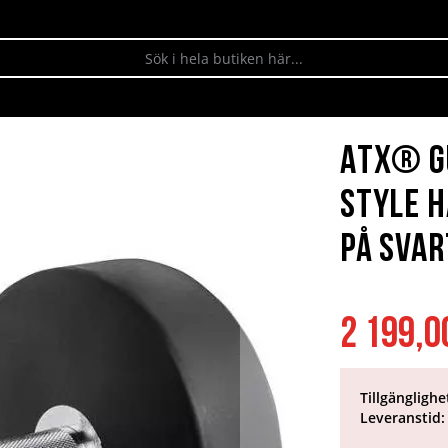
ATX® G
Style H
på svar
2 199,0
Tillgänglighe
Leveranstid: