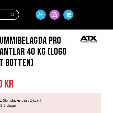
Sök
Mitt
Min offert
Min kundvagn
konto
ummibelagda Pro
antlar 40 kg (Logo
t botten)
0 kr
t:
Skynda, endast 2 kvar!
3-6 dagar