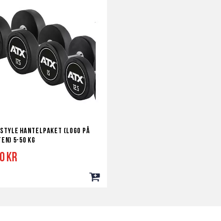
Style hantelpaket (Logo på
en) 5-50 kg
00 kr
Lägg
till
i