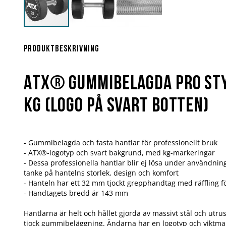
Hoppa
till
början
Produktbeskrivning
av
bildgalleriet
ATX® Gummibelagda Pro Sty
kg (Logo på svart botten)
- Gummibelagda och fasta hantlar för professionellt bruk
- ATX®-logotyp och svart bakgrund, med kg-markeringar
- Dessa professionella hantlar blir ej lösa under användnin
tanke på hantelns storlek, design och komfort
- Hanteln har ett 32 mm tjockt grepphandtag med räffling f
- Handtagets bredd är 143 mm
Hantlarna är helt och hållet gjorda av massivt stål och utr
tjock gummibeläggning. Ändarna har en logotyp och viktm