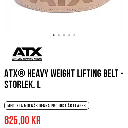
Hoppa
till
början
av
bildgalleriet
ATX® Heavy Weight Lifting Belt -
Storlek, L
Meddela mig när denna produkt är i lager
825,00 kr