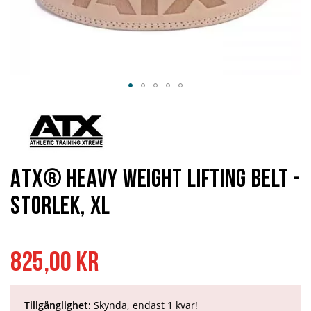
Hoppa
till
början
av
bildgalleriet
ATX® Heavy Weight Lifting Belt -
Storlek, XL
825,00 kr
Tillgänglighet:
Skynda, endast 1 kvar!