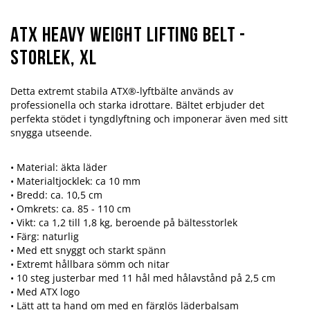
ATX Heavy Weight Lifting Belt -
Storlek, XL
Detta extremt stabila ATX®-lyftbälte används av
professionella och starka idrottare. Bältet erbjuder det
perfekta stödet i tyngdlyftning och imponerar även med sitt
snygga utseende.
• Material: äkta läder
• Materialtjocklek: ca 10 mm
• Bredd: ca. 10,5 cm
• Omkrets: ca. 85 - 110 cm
• Vikt: ca 1,2 till 1,8 kg, beroende på bältesstorlek
• Färg: naturlig
• Med ett snyggt och starkt spänn
• Extremt hållbara sömm och nitar
• 10 steg justerbar med 11 hål med hålavstånd på 2,5 cm
• Med ATX logo
• Lätt att ta hand om med en färglös läderbalsam