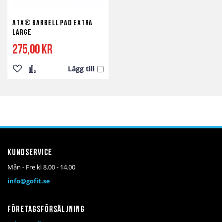
ATX® Barbell Pad Extra
Large
275,00 kr
Lägg till
Lägg
Lägg
till
till
i
i
önskelista
jämför
Kundservice
Mån - Fre kl 8.00 - 14.00
info@gofit.se
Företagsförsäljning