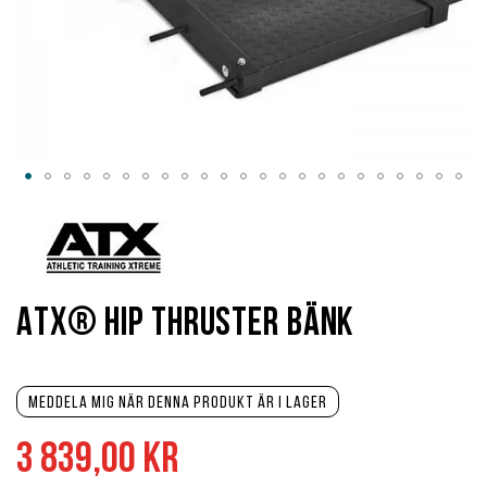
Hoppa
till
början
av
bildgalleriet
ATX® Hip Thruster Bänk
Meddela mig när denna produkt är i lager
3 839,00 kr