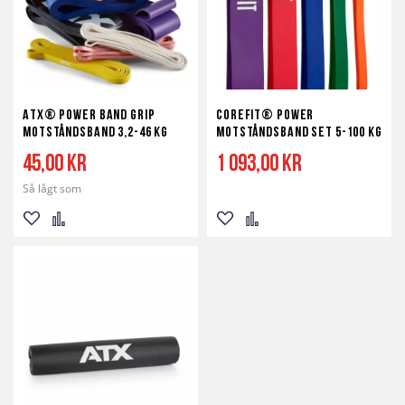
ATX® Power Band Grip
Corefit® Power
motståndsband 3,2-46 kg
motståndsband set 5-100 kg
45,00 kr
1 093,00 kr
Så lågt som
Lägg
Lägg
Lägg
Lägg
till
till
till
till
i
i
i
i
önskelista
jämför
önskelista
jämför