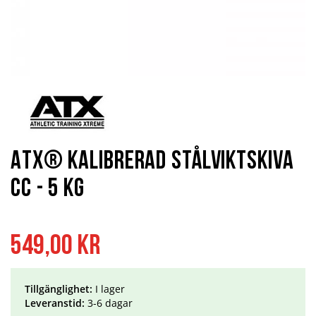
Hoppa
till
början
av
bildgalleriet
ATX® Kalibrerad Stålviktskiva
CC - 5 kg
549,00 kr
Tillgänglighet:
I lager
Leveranstid:
3-6 dagar