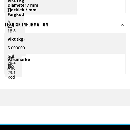
Vikt i kg
Diameter / mm
Tjocklek / mm
-
Färgkod
-
-
5
Teknisk information
227
18.8
10
Vit
Mer
325
Vikt (kg)
18.4
information
15
Grön
400
5.000000
18.4
20
Gul
450
Varumärke
19.2
25
Blå
450
ATX
23.1
Röd