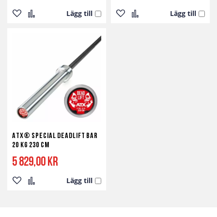
Lägg till
Lägg till
Lägg
Lägg
Lägg
Lägg
till
till
till
till
i
i
i
i
önskelista
jämför
önskelista
jämför
ATX® Special Deadlift Bar
20 kg 230 cm
5 829,00 kr
Lägg till
Lägg
Lägg
till
till
i
i