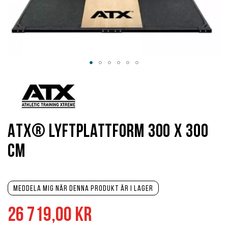
Hoppa
till
början
av
bildgalleriet
ATX® Lyftplattform 300 x 300
cm
Meddela mig när denna produkt är i lager
26 719,00 kr