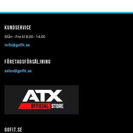
önskelista
jämför
Kundservice
Mån - Fre kl 8.00 - 14.00
info@gofit.se
Företagsförsäljning
sales@gofit.se
Gofit.se