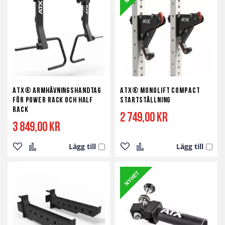
i
i
i
i
önskelista
jämför
önskelista
jämför
ATX® Armhävningshandtag
ATX® Monolift Compact
för Power Rack och Half
Startställning
Rack
2 749,00 kr
3 849,00 kr
Lägg till
Lägg till
Lägg
Lägg
Lägg
Lägg
till
till
till
till
i
i
i
i
önskelista
jämför
önskelista
jämför