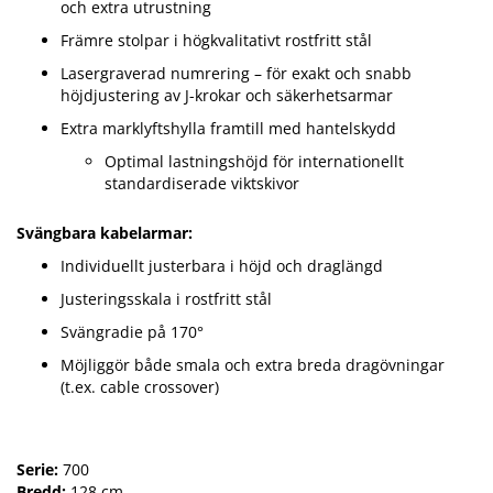
och extra utrustning
Främre stolpar i högkvalitativt rostfritt stål
Lasergraverad numrering – för exakt och snabb
höjdjustering av J-krokar och säkerhetsarmar
Extra marklyftshylla framtill med hantelskydd
Optimal lastningshöjd för internationellt
standardiserade viktskivor
Svängbara kabelarmar:
Individuellt justerbara i höjd och draglängd
Justeringsskala i rostfritt stål
Svängradie på 170°
Möjliggör både smala och extra breda dragövningar
(t.ex. cable crossover)
Serie:
700
Bredd:
128 cm