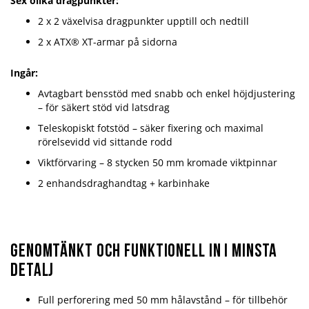
Sex olika dragpunkter:
2 x 2 växelvisa dragpunkter upptill och nedtill
2 x ATX® XT-armar på sidorna
Ingår:
Avtagbart bensstöd med snabb och enkel höjdjustering
– för säkert stöd vid latsdrag
Teleskopiskt fotstöd – säker fixering och maximal
rörelsevidd vid sittande rodd
Viktförvaring – 8 stycken 50 mm kromade viktpinnar
2 enhandsdraghandtag + karbinhake
GENOMTÄNKT OCH FUNKTIONELL IN I MINSTA
DETALJ
Full perforering med 50 mm hålavstånd – för tillbehör