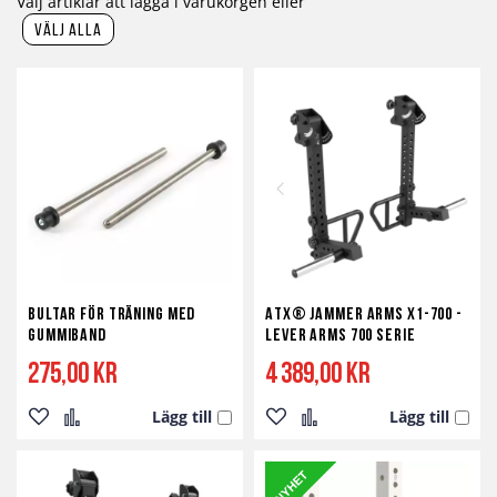
Välj artiklar att lägga i varukorgen eller
välj alla
Bultar För Träning Med
ATX® Jammer Arms X1-700 -
Gummiband
Lever Arms 700 Serie
275,00 kr
4 389,00 kr
Lägg till
Lägg till
Lägg
Lägg
Lägg
Lägg
till
till
till
till