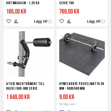
Viktmagasin - 1,25 kg
Serie 700
165,00 kr
769,00 kr
Lägg till
Lägg till
Lägg
Lägg
Lägg
Lägg
till
till
till
till
i
i
i
i
önskelista
jämför
önskelista
jämför
ATX® Nacktränare till
Gymfloor® Pusselmatta 30
Rack i 500-800 serie
mm - 500x500 mm
1 649,00 kr
9,00 kr
Så lågt som