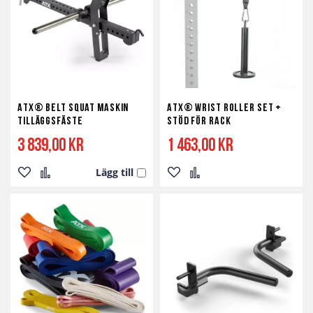
önskelista
jämför
önskelista
jämför
ATX® Belt Squat Maskin
ATX® Wrist Roller Set +
Tilläggsfäste
stöd för Rack
3 839,00 kr
1 463,00 kr
Lägg till
Lägg
Lägg
Lägg
Lägg
till
till
till
till
i
i
i
i
önskelista
jämför
önskelista
jämför