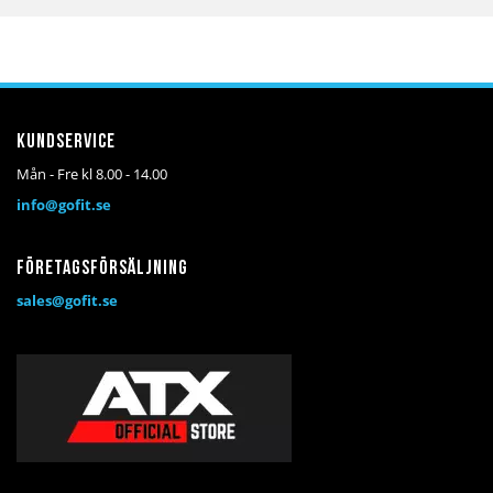
till
till
i
i
önskelista
jämför
Kundservice
Mån - Fre kl 8.00 - 14.00
info@gofit.se
Företagsförsäljning
sales@gofit.se