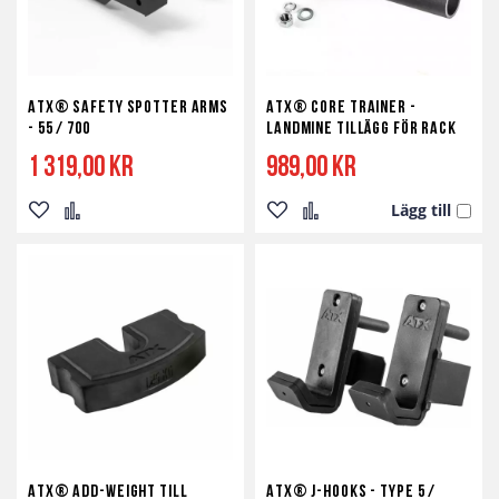
ATX® Safety Spotter Arms
ATX® Core Trainer -
- 55 / 700
Landmine Tillägg för Rack
1 319,00 kr
989,00 kr
Lägg till
Lägg
Lägg
Lägg
Lägg
till
till
till
till
i
i
i
i
önskelista
jämför
önskelista
jämför
ATX® Add-Weight till
ATX® J-Hooks - Type 5 /