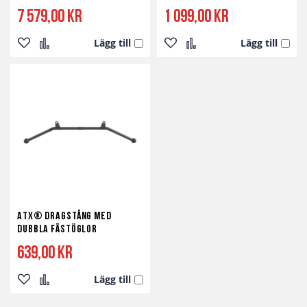
7 579,00 kr
1 099,00 kr
Lägg till
Lägg till
Lägg
Lägg
Lägg
Lägg
till
till
till
till
i
i
i
i
önskelista
jämför
önskelista
jämför
ATX® Dragstång med
dubbla fästöglor
639,00 kr
Lägg till
Lägg
Lägg