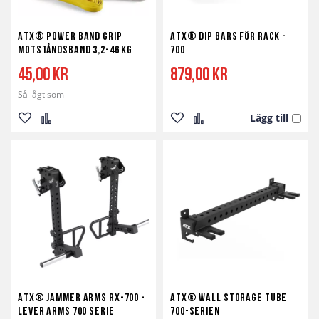
ATX® Power Band Grip
ATX® Dip Bars för rack -
motståndsband 3,2-46 kg
700
45,00 kr
879,00 kr
Så lågt som
Lägg till
Lägg
Lägg
Lägg
Lägg
till
till
till
till
i
i
i
i
önskelista
jämför
önskelista
jämför
ATX® Jammer Arms RX-700 -
ATX® Wall Storage Tube
Lever Arms 700 Serie
700-serien