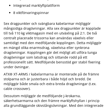
Integrerad marklyftplattform
8 viktförvaringspinnar
Sex dragpunkter och svängbara kabelarmar möjliggör
mångsidiga dragövningar. Alla sex dragpunkter är kopplade
till två 110 kg viktmagasin med en utväxling på 2:1. De två
centralt placerade trissorna kan användas växelvis eller
samtidigt med den medföljande kopplingen. Detta möjliggör
en mängd olika enarmsdrag, växelvisa eller synkrona
dragövningar. Kopplingen gör det möjligt att utföra tunga
dragövningar som latsdrag och sittande rodd på ett
professionellt sätt. Medföljande bensstöd ger stabil fixering
under övningar.
ATX® XT-ARMS / kabelarmarna är monterade på de främre
stolparna och är justerbara i både höjd och bredd. De
möjliggör både smala och extra breda dragövningar (t.ex.
cable crossover).
Dessutom möjliggör de medföljande J-krokarna,
säkerhetsarmarna och den främre marklyftshyllan i princip
alla grundläggande skivstångsövningar. Med den integrerade