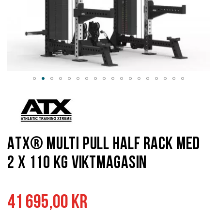
Hoppa
till
början
av
bildgalleriet
ATX® Multi Pull Half Rack med
2 x 110 kg viktmagasin
41 695,00 kr