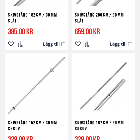
Skivstång 182 cm / 30 mm
Skivstång 200 cm / 30 mm
Slät
slät
385,00 kr
659,00 kr
Lägg till
Lägg till
Lägg
Lägg
Lägg
Lägg
till
till
till
till
i
i
i
i
önskelista
jämför
önskelista
jämför
Skivstång 152 cm / 30 mm
Skivstång 167 cm / 30 mm
Skruv
Skruv