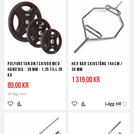
Polyuretan viktskivor med
Hex Bar Skivstång 144 cm /
Handtag - 30 mm - 1,25 till 20
30 mm
kg
1 319,00 kr
89,00 kr
Så lågt som
Lägg till
Lägg
Lägg
Lägg
Lägg
till
till
till
till
i
i
i
i