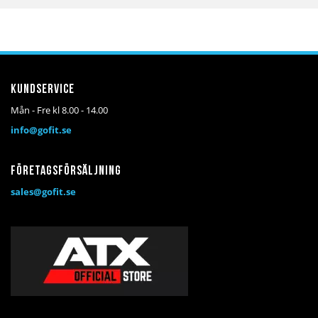
till
till
till
till
i
i
i
i
önskelista
jämför
önskelista
jämför
Kundservice
Mån - Fre kl 8.00 - 14.00
info@gofit.se
Företagsförsäljning
sales@gofit.se