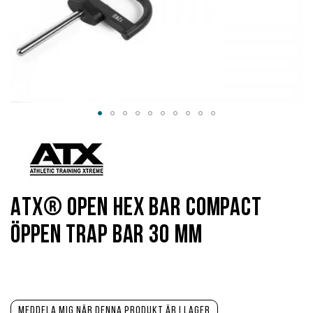
Hoppa
till
början
av
bildgalleriet
ATX® Open Hex Bar Compact
öppen Trap Bar 30 mm
Meddela mig när denna produkt är i lager