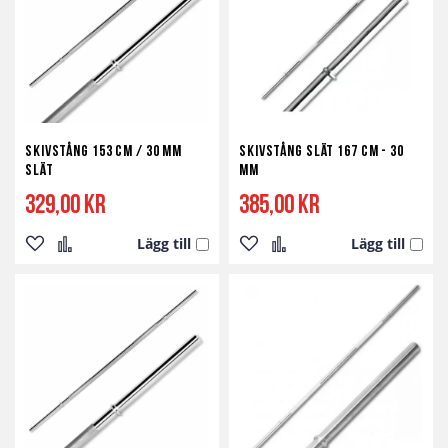
önskelista
jämför
önskelista
jämför
Skivstång 153 cm / 30 mm
Skivstång Slät 167 cm - 30
Slät
mm
329,00 kr
385,00 kr
Lägg till
Lägg till
Lägg
Lägg
Lägg
Lägg
till
till
till
till
i
i
i
i
önskelista
jämför
önskelista
jämför