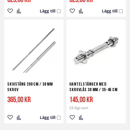
329,00 kr
329,00 kr
Lägg till
Lägg till
Lägg
Lägg
Lägg
Lägg
till
till
till
till
i
i
i
i
önskelista
jämför
önskelista
jämför
Skivstång 200 cm / 30 mm
Hantelstänger med
skruv
Skruvlås 30 mm / 35-45 cm
365,00 kr
145,00 kr
Så lågt som
Lägg till
Lägg
Lägg
Lägg
Lägg