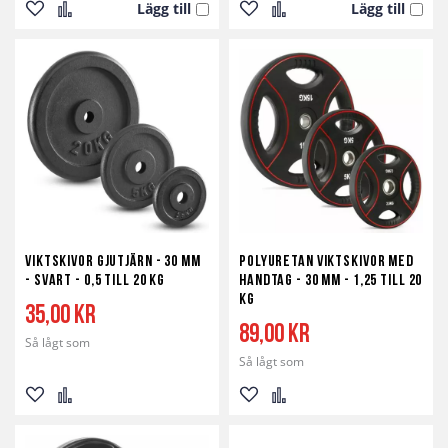
Lägg till
Lägg till
Lägg
Lägg
Lägg
Lägg
till
till
till
till
i
i
i
i
önskelista
jämför
önskelista
jämför
Viktskivor Gjutjärn - 30 mm
Polyuretan viktskivor med
- svart - 0,5 till 20 kg
Handtag - 30 mm - 1,25 till 20
kg
35,00 kr
89,00 kr
Så lågt som
Så lågt som
Lägg
Lägg
Lägg
Lägg
till
till
till
till