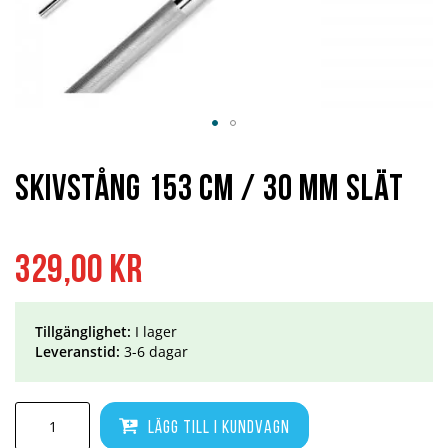
Hoppa
till
början
Skivstång 153 cm / 30 mm Slät
av
bildgalleriet
329,00 kr
Tillgänglighet:
I lager
Leveranstid:
3-6 dagar
Lägg till i kundvagn