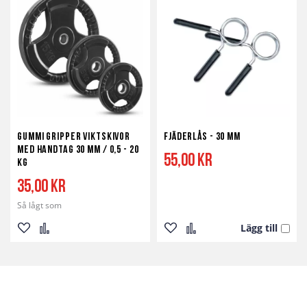
i
i
i
i
önskelista
jämför
önskelista
jämför
Gummi Gripper Viktskivor
Fjäderlås - 30 mm
med handtag 30 mm / 0,5 - 20
55,00 kr
kg
35,00 kr
Så lågt som
Lägg till
Lägg
Lägg
Lägg
Lägg
till
till
till
till
i
i
i
i
önskelista
jämför
önskelista
jämför