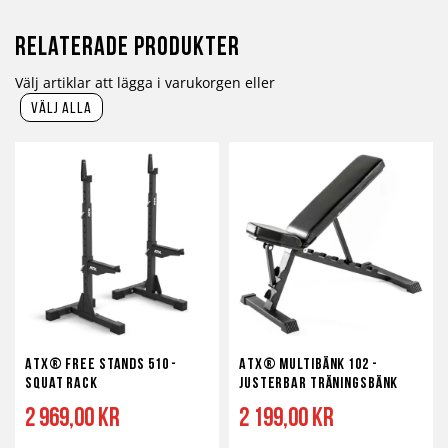
Relaterade produkter
Välj artiklar att lägga i varukorgen eller
välj alla
ATX® Free Stands 510 -
ATX® Multibänk 102 -
Squat rack
justerbar träningsbänk
2 969,00 kr
2 199,00 kr