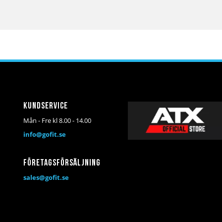
Kundservice
Mån - Fre kl 8.00 - 14.00
info@gofit.se
Företagsförsäljning
sales@gofit.se