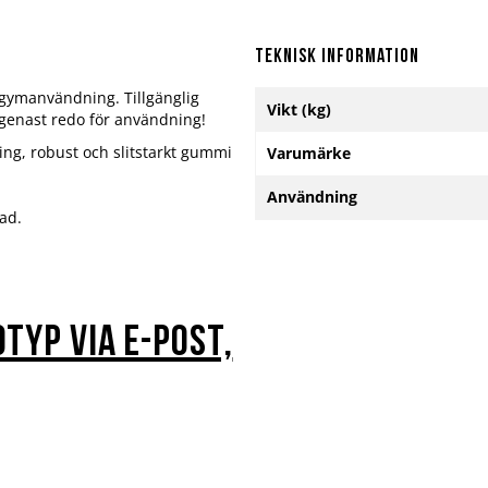
Teknisk information
 gymanvändning. Tillgänglig
Mer
Vikt (kg)
, genast redo för användning!
information
ing, robust och slitstarkt gummi
Varumärke
Användning
ad.
otyp via e-post,