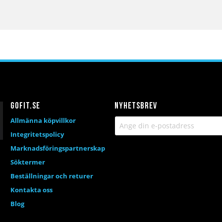
Gofit.se
Nyhetsbrev
Allmänna köpvillkor
Integritetspolicy
Marknadsföringspartnerskap
Söktermer
Beställningar och returer
Kontakta oss
Blog