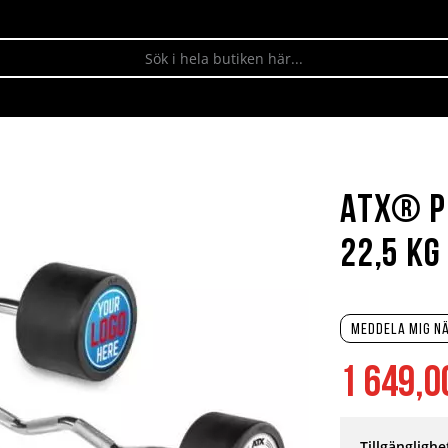
ATX® P
22,5 kg
Meddela mig nä
1 649,0
Tillgänglighe