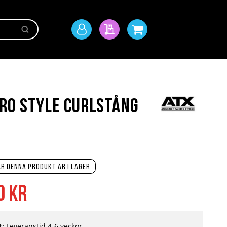
Sök
Mitt
Min offert
Min kundvagn
konto
ro Style Curlstång
r denna produkt är i lager
0 kr
t:
Leveranstid 4-6 veckor