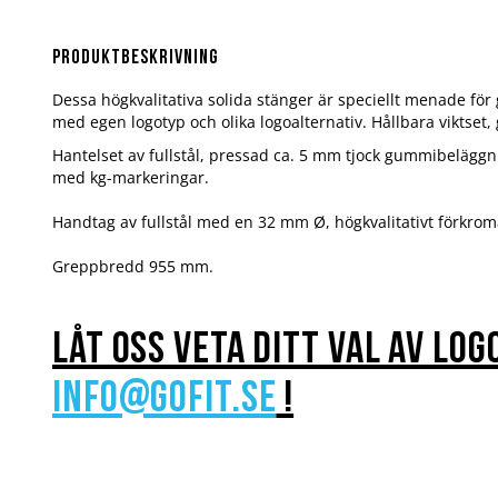
Hoppa
till
början
Produktbeskrivning
av
bildgalleriet
Dessa högkvalitativa solida stänger är speciellt menade för
med egen logotyp och olika logoalternativ. Hållbara viktset
Hantelset av fullstål, pressad ca. 5 mm tjock gummibeläggn
med kg-markeringar.
Handtag av fullstål med en 32 mm Ø, högkvalitativt förkrom
Greppbredd 955 mm.
Låt oss veta ditt val av log
info@gofit.se
!