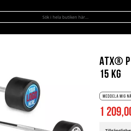
ATX® P
15 kg
Meddela mig nä
1 209,0
Tillgänglighe