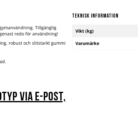
Teknisk information
 gymanvändning. Tillgänglig
Mer
Vikt (kg)
, genast redo för användning!
information
ing, robust och slitstarkt gummi
Varumärke
ad.
otyp via e-post,