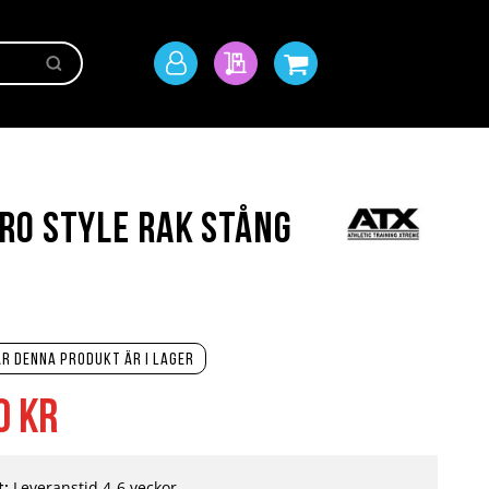
Sök
Mitt
Min offert
Min kundvagn
konto
ro Style Rak stång
r denna produkt är i lager
0 kr
t:
Leveranstid 4-6 veckor