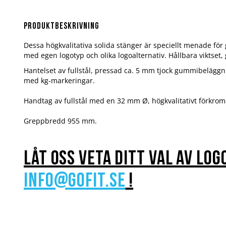
Hoppa
till
början
Produktbeskrivning
av
bildgalleriet
Dessa högkvalitativa solida stänger är speciellt menade för
med egen logotyp och olika logoalternativ. Hållbara viktset
Hantelset av fullstål, pressad ca. 5 mm tjock gummibeläggn
med kg-markeringar.
Handtag av fullstål med en 32 mm Ø, högkvalitativt förkrom
Greppbredd 955 mm.
Låt oss veta ditt val av log
info@gofit.se
!