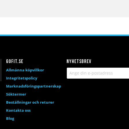
Gofit.se
Nyhetsbrev
Allmänna köpvillkor
Integritetspolicy
Marknadsföringspartnerskap
Söktermer
Beställningar och returer
Kontakta oss
Blog