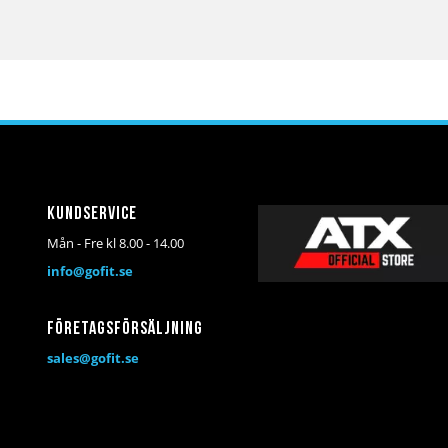
Kundservice
Mån - Fre kl 8.00 - 14.00
info@gofit.se
Företagsförsäljning
sales@gofit.se