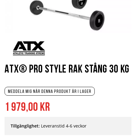
Hoppa
till
början
av
bildgalleriet
ATX® Pro Style Rak stång 30 kg
Meddela mig när denna produkt är i lager
1 979,00 kr
Tillgänglighet:
Leveranstid 4-6 veckor