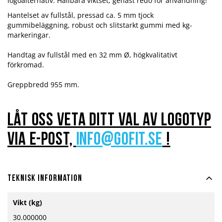
logoalternativ. Hållbara viktset, genast redo för användning!
Hantelset av fullstål, pressad ca. 5 mm tjock
gummibeläggning, robust och slitstarkt gummi med kg-
markeringar.
Handtag av fullstål med en 32 mm Ø, högkvalitativt
förkromad.
Greppbredd 955 mm.
Låt oss veta ditt val av logotyp
via e-post,
info@gofit.se
!
Teknisk information
Mer
Vikt (kg)
information
30.000000