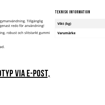
Teknisk information
 gymanvändning. Tillgänglig
Mer
Vikt (kg)
, genast redo för användning!
information
ing, robust och slitstarkt gummi
Varumärke
ad.
otyp via e-post,