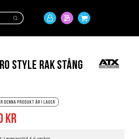
Sök
Mitt
Min offert
Min kundvagn
konto
ro Style Rak stång
r denna produkt är i lager
0 kr
t:
Leveranstid 4-6 veckor