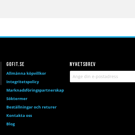
Gofit.se
Nyhetsbrev
Allmänna köpvillkor
Integritetspolicy
Marknadsföringspartnerskap
Söktermer
Beställningar och returer
Kontakta oss
Blog