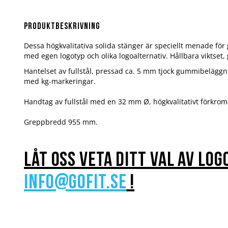
Hoppa
till
början
Produktbeskrivning
av
bildgalleriet
Dessa högkvalitativa solida stänger är speciellt menade för
med egen logotyp och olika logoalternativ. Hållbara viktset
Hantelset av fullstål, pressad ca. 5 mm tjock gummibeläggn
med kg-markeringar.
Handtag av fullstål med en 32 mm Ø, högkvalitativt förkrom
Greppbredd 955 mm.
Låt oss veta ditt val av log
info@gofit.se
!