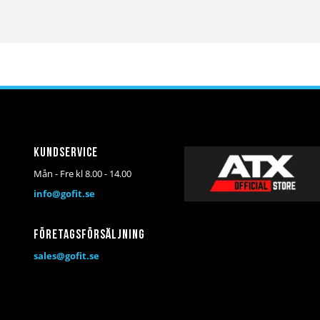
Kundservice
Mån - Fre kl 8.00 - 14.00
info@gofit.se
Företagsförsäljning
sales@gofit.se