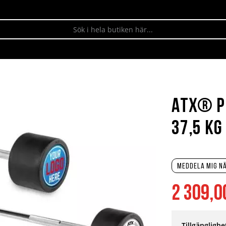
ATX® P
37,5 kg
Meddela mig nä
2 309,0
Tillgänglighe