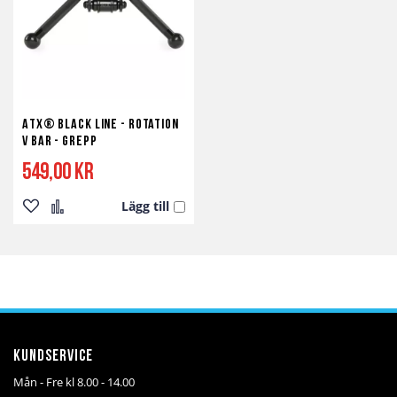
ATX® Black Line - Rotation
V Bar - Grepp
549,00 kr
Lägg till
Lägg
Lägg
till
till
i
i
önskelista
jämför
Kundservice
Mån - Fre kl 8.00 - 14.00