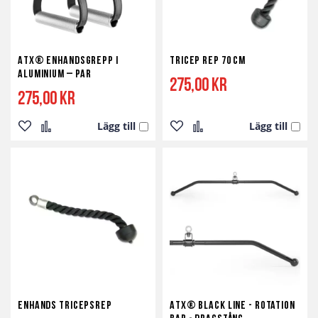
ATX® Enhandsgrepp i
Tricep Rep 70 cm
aluminium – par
275,00 kr
275,00 kr
Lägg till
Lägg till
Lägg
Lägg
Lägg
Lägg
till
till
till
till
i
i
i
i
önskelista
jämför
önskelista
jämför
Enhands Tricepsrep
ATX® Black Line - Rotation