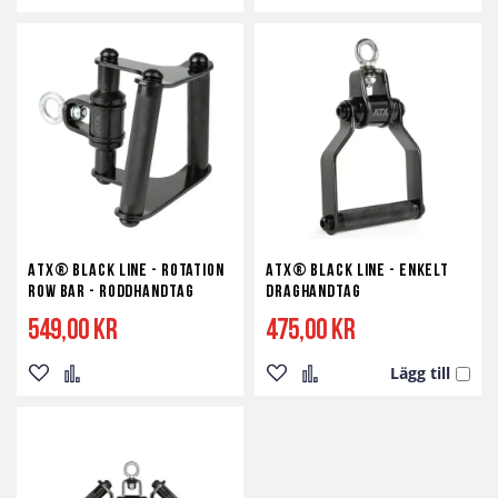
Lägg
Lägg
Lägg
Lägg
till
till
till
till
i
i
i
i
önskelista
jämför
önskelista
jämför
ATX® Black Line - Rotation
ATX® Black Line - Enkelt
Row Bar - Roddhandtag
Draghandtag
549,00 kr
475,00 kr
Lägg till
Lägg
Lägg
Lägg
Lägg
till
till
till
till
i
i
i
i
önskelista
jämför
önskelista
jämför