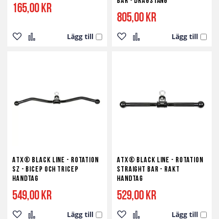
Bar - Dragstång
165,00 kr
805,00 kr
Lägg till
Lägg till
Lägg
Lägg
Lägg
Lägg
till
till
till
till
i
i
i
i
önskelista
jämför
önskelista
jämför
ATX® Black Line - Rotation
ATX® Black Line - Rotation
SZ - Bicep och Tricep
Straight Bar - Rakt
Handtag
Handtag
549,00 kr
529,00 kr
Lägg till
Lägg till