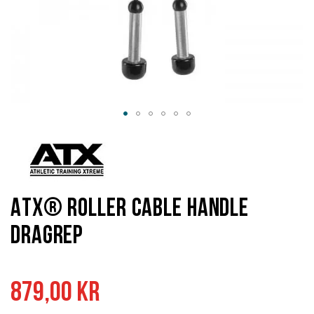
Hoppa
till
början
av
bildgalleriet
ATX® Roller Cable Handle
Dragrep
879,00 kr