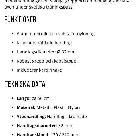
metallhandtag ger ett stadigt grepp och en behaglig känsla –
även under svettiga träningspass.
Funktioner
Aluminiumrulle och slitstarkt nylontåg
Kromade, räfflade handtag
Handtagsdiameter: Ø 32 mm
Robust grepp och kabelstopp
Inkluderar karbinhake
Tekniska data
Längd:
ca 56 cm
Material:
Metall – Plast – Nylon
Ytbehandling:
Handtag – kromade
Handtagsdiameter:
32 mm
Handtagslängd:
130 / 210 mm