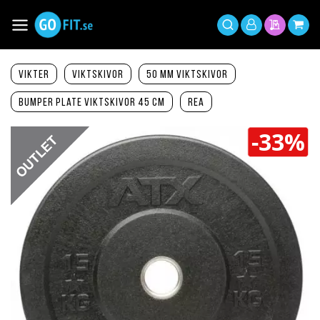
Hoppa
till
Växla
Mitt
innehållet
Sök
Min offer
Min 
Nav
konto
Vikter
Viktskivor
50 mm viktskivor
Bumper Plate viktskivor 45 cm
REA
Hoppa
-33%
till
slutet
av
bildgalleriet