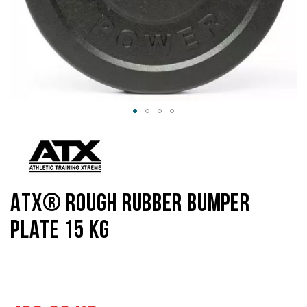
Hoppa
till
början
av
bildgalleriet
ATX® Rough Rubber Bumper
Plate 15 kg
Specialpris
Ordinarie