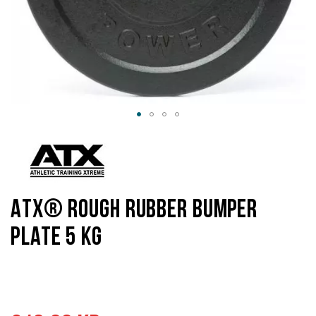
Hoppa
till
början
av
bildgalleriet
ATX® Rough Rubber Bumper
Plate 5 kg
Specialpris
Ordinarie