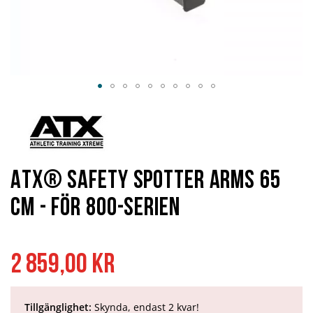
Hoppa
till
början
av
bildgalleriet
ATX® Safety Spotter Arms 65
cm - för 800-serien
2 859,00 kr
Tillgänglighet:
Skynda, endast 2 kvar!