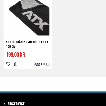
önskelista
jämför
önskelista
jämför
ATX® Träningshandduk 50 x
100 cm
199,00 kr
Lägg till
Lägg
Lägg
till
till
i
i
önskelista
jämför
Kundservice