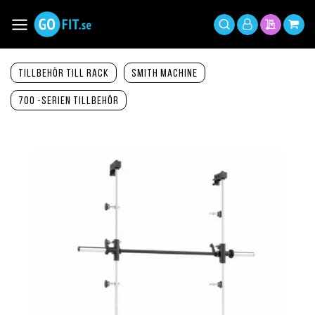
Hoppa
till
Växla
Mitt
innehållet
Sök
Min offer
Min 
Nav
konto
Tillbehör till Rack
Smith Machine
700 -serien tillbehör
Hoppa
till
slutet
av
bildgalleriet