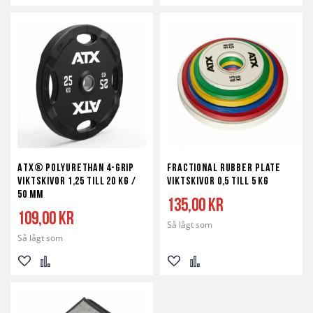
Lägg
Lägg
Lägg
Lägg
till
till
till
till
i
i
i
i
önskelista
jämför
önskelista
jämför
ATX® Polyurethan 4-Grip
Fractional Rubber Plate
Viktskivor 1,25 till 20 kg /
viktskivor 0,5 till 5 kg
50 mm
135,00 kr
109,00 kr
Så lågt som
Så lågt som
Lägg
Lägg
Lägg
Lägg
till
till
till
till
i
i
i
i