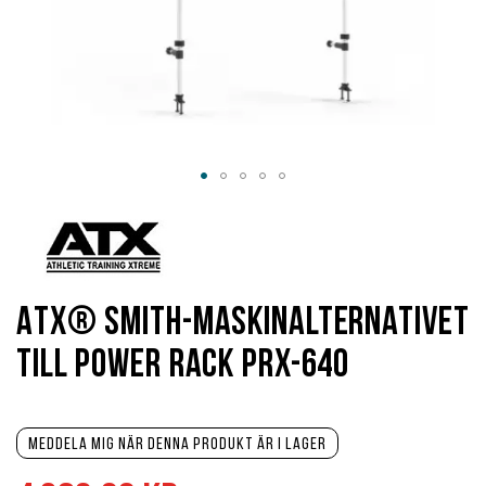
Hoppa
till
början
av
bildgalleriet
ATX® Smith-maskinalternativet
till Power Rack PRX-640
Meddela mig när denna produkt är i lager