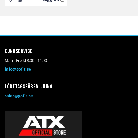
Lägg
Lägg
till
till
i
i
önskelista
jämför
Kundservice
Mån - Fre kl 8.00 - 14.00
info@gofit.se
Företagsförsäljning
sales@gofit.se