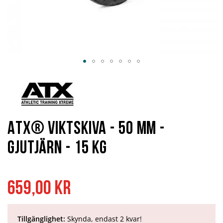
Hoppa
till
början
av
bildgalleriet
ATX® Viktskiva - 50 mm -
Gjutjärn - 15 kg
659,00 kr
Tillgänglighet:
Skynda, endast 2 kvar!