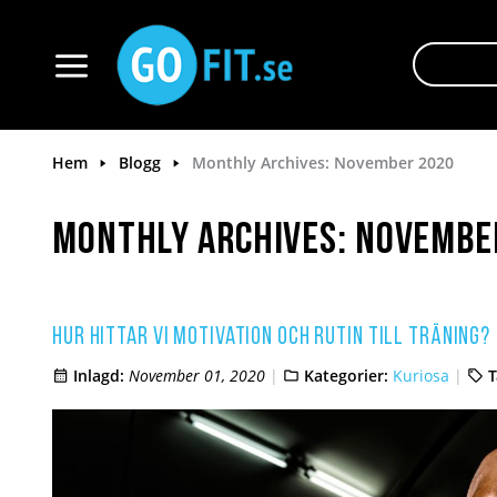
Hoppa
till
innehållet
Växla
Nav
Hem
Blogg
Monthly Archives: November 2020
Monthly Archives: Novembe
Hur hittar vi motivation och rutin till träning?
Inlagd:
November 01, 2020
Kategorier:
Kuriosa
T