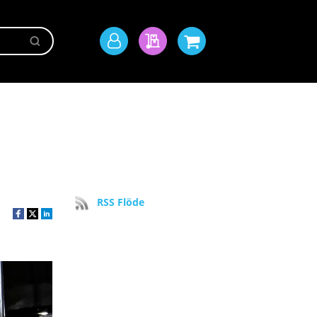
Sök
Mitt
Min offert
Min kundvagn
konto
RSS Flöde