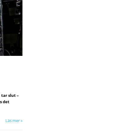
tar slut –
s det
Läs mer »