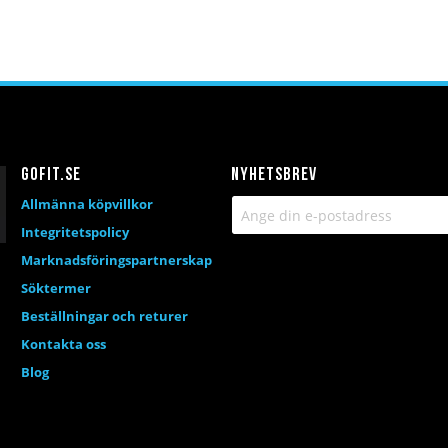
Gofit.se
Nyhetsbrev
Allmänna köpvillkor
Integritetspolicy
Marknadsföringspartnerskap
Söktermer
Beställningar och returer
Kontakta oss
Blog