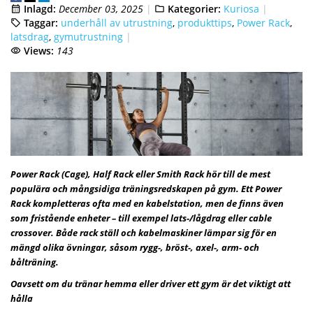
Inlagd:
December 03, 2025
Kategorier:
Kuriosa
Taggar:
underhåll av utrustning
,
produkttips
,
Power Rack
,
latsdrag
,
gymutrustning
Views:
143
Power Rack (Cage), Half Rack eller Smith Rack hör till de mest
populära och mångsidiga träningsredskapen på gym. Ett Power
Rack kompletteras ofta med en kabelstation, men de finns även
som fristående enheter – till exempel lats-/lågdrag eller cable
crossover. Både rack ställ och kabelmaskiner lämpar sig för en
mängd olika övningar, såsom rygg-, bröst-, axel-, arm- och
bålträning.
Oavsett om du tränar hemma eller driver ett gym är det viktigt att
hålla