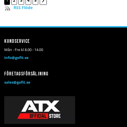
1
2
3
4
5
RSS Flöde
Kundservice
Mån - Fre kl 8.00 - 14.00
info@gofit.se
Företagsförsäljning
sales@gofit.se