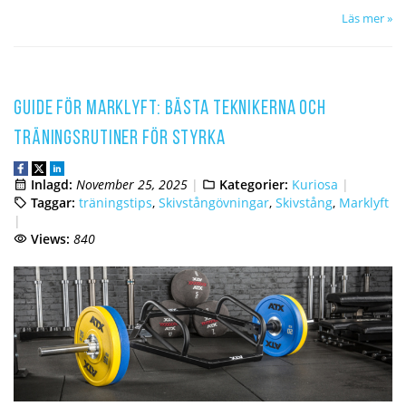
Läs mer »
Guide för marklyft: bästa teknikerna och
träningsrutiner för styrka
Inlagd:
November 25, 2025
Kategorier:
Kuriosa
Taggar:
träningstips
,
Skivstångövningar
,
Skivstång
,
Marklyft
Views:
840