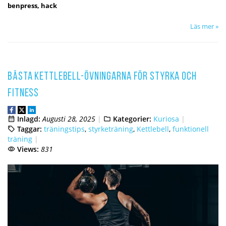
benpress, hack
Läs mer »
Bästa Kettlebell-övningarna för Styrka och
Fitness
Inlagd:
Augusti 28, 2025
Kategorier:
Kuriosa
Taggar:
träningstips
,
styrketräning
,
Kettlebell
,
funktionell
träning
Views:
831