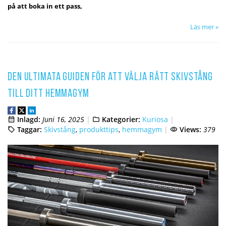
på att boka in ett pass,
Läs mer »
Den ultimata guiden för att välja rätt skivstång
till ditt hemmagym
Inlagd:
Juni 16, 2025
Kategorier:
Kuriosa
Taggar:
Skivstång
,
produkttips
,
hemmagym
Views:
379