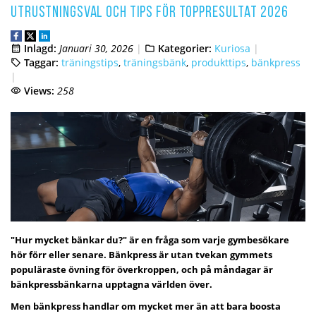
utrustningsval och tips för toppresultat 2026
Inlagd:
Januari 30, 2026
Kategorier:
Kuriosa
Taggar:
träningstips
,
träningsbänk
,
produkttips
,
bänkpress
Views:
258
"Hur mycket bänkar du?" är en fråga som varje gymbesökare
hör förr eller senare. Bänkpress är utan tvekan gymmets
populäraste övning för överkroppen, och på måndagar är
bänkpressbänkarna upptagna världen över.
Men bänkpress handlar om mycket mer än att bara boosta