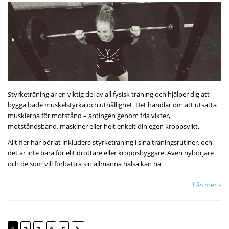
Styrketräning är en viktig del av all fysisk träning och hjälper dig att
bygga både muskelstyrka och uthållighet. Det handlar om att utsätta
musklerna för motstånd – antingen genom fria vikter,
motståndsband, maskiner eller helt enkelt din egen kroppsvikt.
Allt fler har börjat inkludera styrketräning i sina träningsrutiner, och
det är inte bara för elitidrottare eller kroppsbyggare. Även nybörjare
och de som vill förbättra sin allmänna hälsa kan ha
Läs mer »
Sida
Sida
Följande
You're currently reading page
Sida
Sida
Sida
Sida