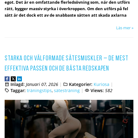
egot. Det är en omfattande flerledsövning som, när den utförs
rätt, bygger massiv styrka i överkroppen. Om den utförs på fel
sätt är det dock ett av de snabbaste sätten att skada axlarna
Läs mer »
Starka och välformade sätesmuskler – de mest
effektiva passen och de bästa redskapen
Inlagd:
Januari 07, 2026
Kategorier:
Kuriosa
Taggar:
träningstips
,
sätesträning
Views:
582