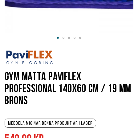
Hoppa
till
början
av
bildgalleriet
Gym matta PaviFlex
Professional 140x60 cm / 19 mm
brons
Meddela mig när denna produkt är i lager