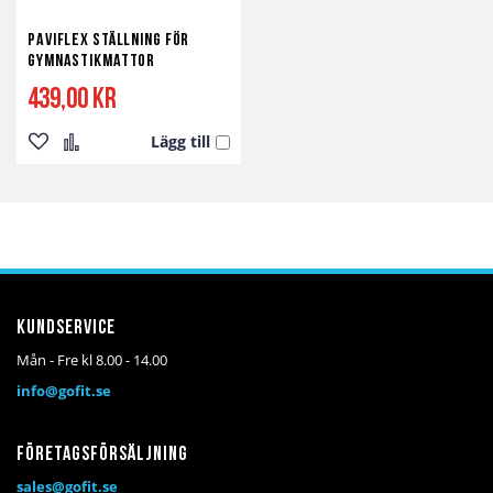
Paviflex Ställning för
Gymnastikmattor
439,00 kr
Lägg till
Lägg
Lägg
till
till
i
i
önskelista
jämför
Kundservice
Mån - Fre kl 8.00 - 14.00
info@gofit.se
Företagsförsäljning
sales@gofit.se