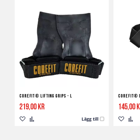
Corefit® Lifting Grips - L
Corefit®
219,00 kr
145,00 
Lägg till
Lägg
Lägg
Lägg
Lägg
till
till
till
till