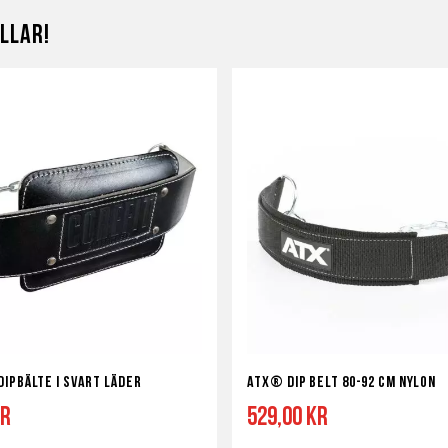
i
i
llar!
a
ör
önskelista
jämför
ipbälte i svart läder
ATX® Dip Belt 80-92 cm nylon
kr
529,00 kr