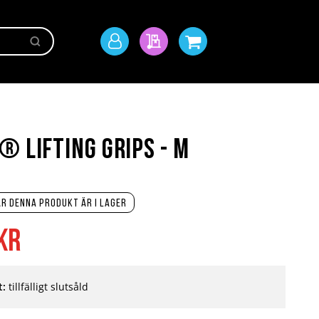
Sök
Mitt
Min offert
Min kundvagn
konto
® Lifting Grips - M
r denna produkt är i lager
kr
t:
tillfälligt slutsåld