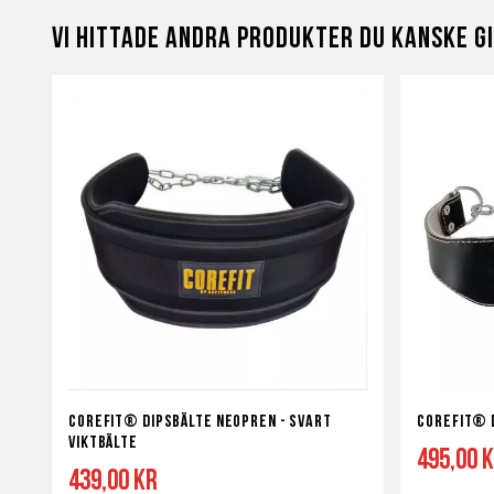
i
i
i
i
Vi hittade andra produkter du kanske gi
önskelista
jämför
önskelist
jämf
Corefit® Dipsbälte Neopren - svart
Corefit® D
viktbälte
495,00 
439,00 kr