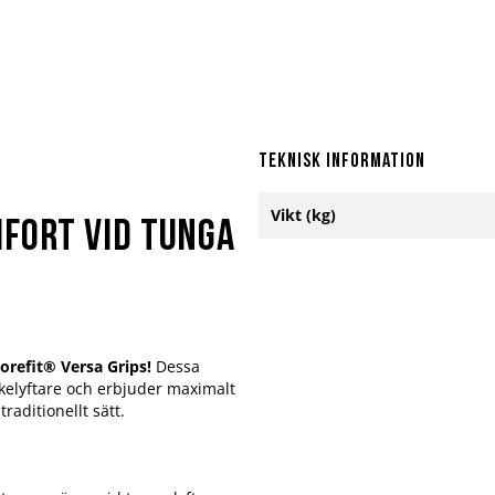
Teknisk information
Mer
Vikt (kg)
information
fort vid tunga
orefit® Versa Grips!
Dessa
kelyftare och erbjuder maximalt
aditionellt sätt.