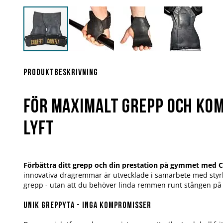
Hoppa
till
början
Produktbeskrivning
av
bildgalleriet
För maximalt grepp och kom
lyft
Förbättra ditt grepp och din prestation på gymmet med C
innovativa dragremmar är utvecklade i samarbete med styr
grepp - utan att du behöver linda remmen runt stången på tr
Unik greppyta - inga kompromisser