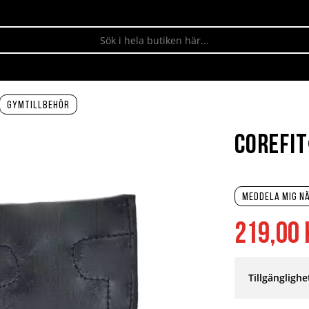
Gymtillbehör
Corefit
Meddela mig nä
219,00 
Tillgänglighe