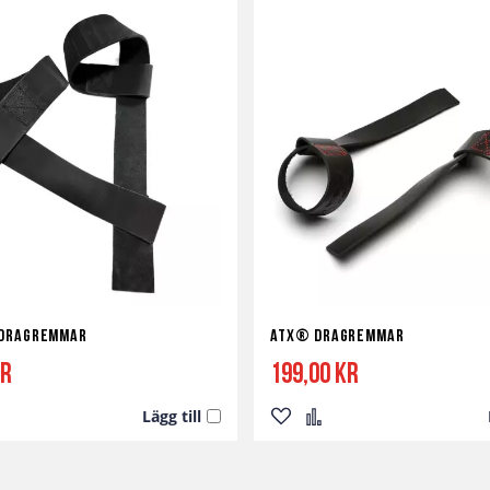
 Dragremmar
ATX® Dragremmar
kr
199,00 kr
Lägg till
Lägg
Lägg
till
till