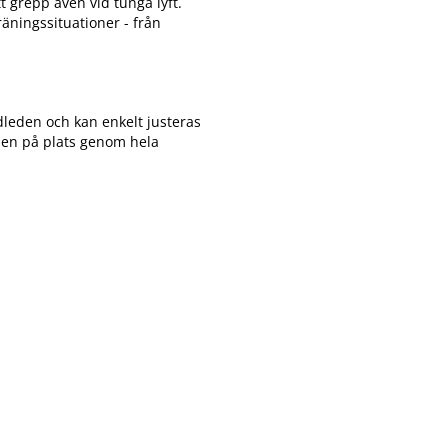
 grepp även vid tunga lyft.
träningssituationer - från
dleden och kan enkelt justeras
men på plats genom hela