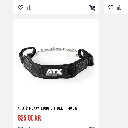
Lägg
Lägg
Lägg
Lägg
Lägg
till
till
till
till
till
i
i
i
i
i
önskelista
jämför
kundvagn
önskelist
jämf
ATX® Heavy Long Dip Belt 140 cm
825,00 kr