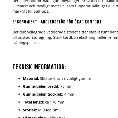
Den specialutformade gummiytan ger ett säkert och halkfritt
Slitstarkt och rivtåligt material som fungerar pålitligt i alla 
marklyft till pull-ups.
Ergonomiskt handledsstöd för ökad komfort
Det dubbellagrade vadderade stödet sitter stabilt runt han
till önskad åtdragning. Stark kardborrefästning håller rem
träningspasset.
Teknisk information:
Material:
Slitstarkt och rivtåligt gummi
Gummidelen bredd:
75 mm
Gummidelen tjocklek:
4 mm
Total längd:
ca 170 mm
Storlek:
M (Medium)
Förpackning:
Säljs i par