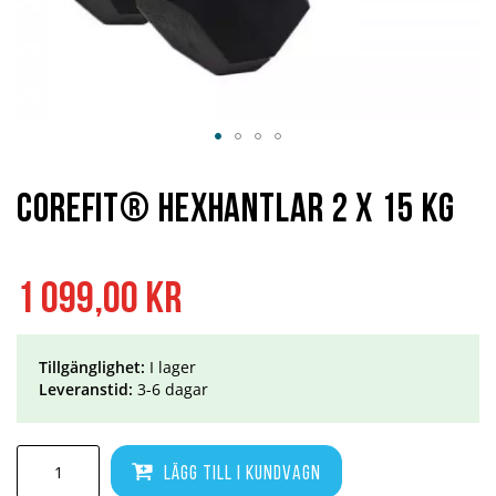
Hoppa
till
början
Corefit® Hexhantlar 2 x 15 kg
av
bildgalleriet
1 099,00 kr
Tillgänglighet:
I lager
Leveranstid:
3-6 dagar
Lägg till i kundvagn