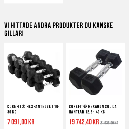
Lägg
Lägg
till
till
i
i
Vi hittade andra produkter du kanske
önskelista
jämför
gillar!
Corefit® Hexhantelset 10-
Corefit® Hexagon Solida
30 kg
Hantlar 12,5 - 40 kg
7 091,00 kr
19 742,40 kr
Ordinarie
21 936,00 kr
pris