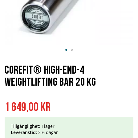
Hoppa
till
början
Corefit® High-End-4
av
bildgalleriet
Weightlifting Bar 20 kg
1 649,00 kr
Tillgänglighet:
I lager
Leveranstid:
3-6 dagar