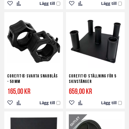
Lägg till
Lägg till
Lägg
Lägg
Lägg
Lägg
till
till
till
till
i
i
i
i
önskelista
jämför
önskelista
jämför
Corefit® Svarta Snabblås
Corefit® Ställning för 5
- 50 mm
Skivstänger
165,00 kr
659,00 kr
Lägg till
Lägg till
Lägg
Lägg
Lägg
Lägg
till
till
till
till
i
i
i
i