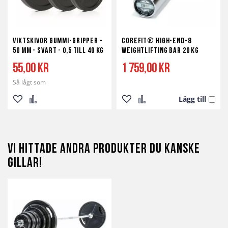
Viktskivor Gummi-Gripper -
Corefit® High-End-8
50 mm - svart - 0,5 till 40 kg
Weightlifting Bar 20 kg
55,00 kr
1 759,00 kr
Så lågt som
Lägg till
Lägg
Lägg
Lägg
Lägg
till
till
till
till
i
i
i
i
Vi hittade andra produkter du kanske
önskelista
jämför
önskelista
jämför
gillar!