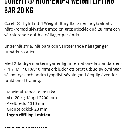
Corefit® High-End-4 Weightlifting
Bar 20 kg
Corefit® High-End-4 Weightlifting Bar är en högkvalitativ
hårdkromad skivstång (med en grepptjocklek på 28 mm) och
välroterande dubbla nållager per ända.
Underhållsfria, hållbara och välroterande nållager ger
utmärkt rotation.
Med 2-faldiga markeringar enligt internationella standarder -
(IPF / IMF / 810/910 mm) erbjuder ett brett utbud av övningar
såsom ryck och andra tyngdlyftsövningar. Lämplig även för
funktionell träning.
• Maximal kapacitet 450 kg
• Vikt 20 kg, längd 2200 mm
• Axelbredd 1310 mm
• Grepptjocklek 28 mm
•
Ingen räffling i mitten