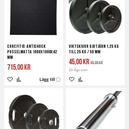
önskelista
jämför
önskelista
jämför
Corefit® Antishock
Viktskivor Gjutjärn 1,25 kg
Pusselmatta 1000x1000x42
till 25 kg / 50 mm
mm
45,00 kr
65,00 kr
715,00 kr
Så lågt som
Lägg till
Lägg
Lägg
Lägg
Lägg
till
till
till
till
i
i
i
i
önskelista
jämför
önskelista
jämför