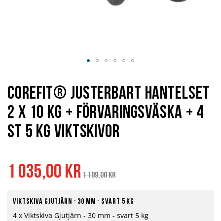
Hoppa
till
början
Corefit® Justerbart Hantelset
av
bildgalleriet
2 x 10 kg + Förvaringsväska + 4
st 5 kg viktskivor
Ordinarie
1 035,00 kr
pris
1 199,00 kr
Viktskiva Gjutjärn - 30 mm - svart 5 kg
4 x Viktskiva Gjutjärn - 30 mm - svart 5 kg