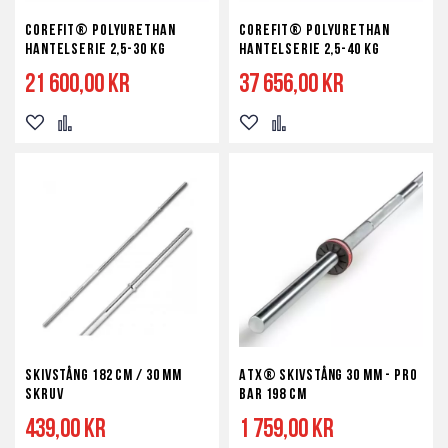
Corefit® Polyurethan
Corefit® Polyurethan
Hantelserie 2,5-30 kg
Hantelserie 2,5-40 kg
21 600,00 kr
37 656,00 kr
Lägg
Lägg
Lägg
Lägg
till
till
till
till
i
i
i
i
önskelista
jämför
önskelista
jämför
Skivstång 182 cm / 30 mm
ATX® Skivstång 30 mm - Pro
Skruv
Bar 198 cm
439,00 kr
1 759,00 kr