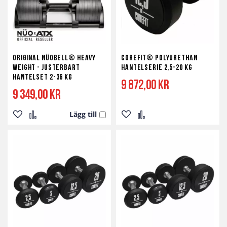
Original NÜOBELL® Heavy
Corefit® Polyurethan
Weight - Justerbart
Hantelserie 2,5-20 kg
Hantelset 2-36 kg
9 872,00 kr
9 349,00 kr
Lägg till
Lägg
Lägg
Lägg
Lägg
till
till
till
till
i
i
i
i
önskelista
jämför
önskelista
jämför