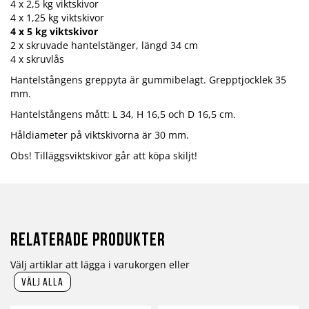
4 x 2,5 kg viktskivor
4 x 1,25 kg viktskivor
4 x 5 kg viktskivor
2 x skruvade hantelstänger, längd 34 cm
4 x skruvlås
Hantelstångens greppyta är gummibelagt. Grepptjocklek 35
mm.
Hantelstångens mått: L 34, H 16,5 och D 16,5 cm.
Håldiameter på viktskivorna är 30 mm.
Obs! Tilläggsviktskivor går att köpa skiljt!
Relaterade produkter
Välj artiklar att lägga i varukorgen eller
välj alla