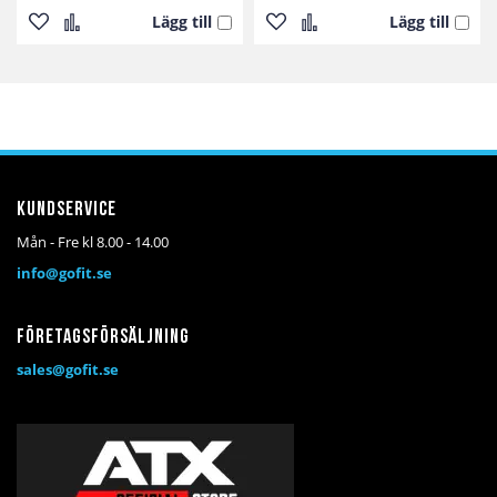
Lägg till
Lägg till
Lägg
Lägg
Lägg
Lägg
till
till
till
till
i
i
i
i
önskelista
jämför
önskelista
jämför
Kundservice
Mån - Fre kl 8.00 - 14.00
info@gofit.se
Företagsförsäljning
sales@gofit.se