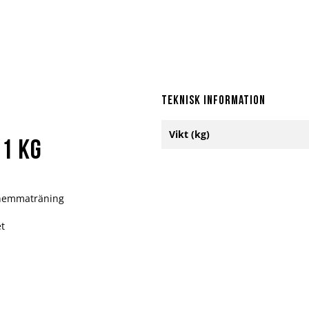
Teknisk information
Mer
Vikt (kg)
information
1 KG
h hemmaträning
t