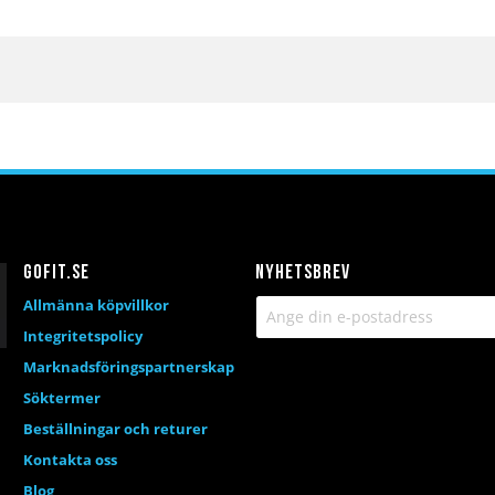
Gofit.se
Nyhetsbrev
Allmänna köpvillkor
Integritetspolicy
Marknadsföringspartnerskap
Söktermer
Beställningar och returer
Kontakta oss
Blog