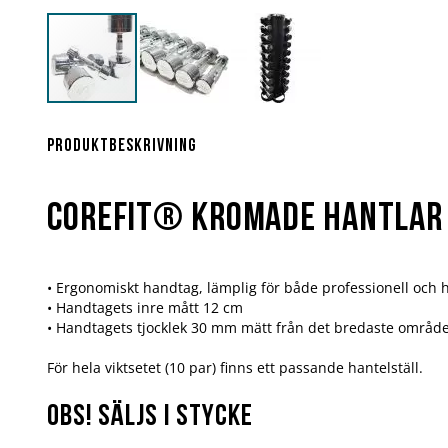
Hoppa
till
början
Produktbeskrivning
av
bildgalleriet
COREFIT® KROMADE HANTLAR 
• Ergonomiskt handtag, lämplig för både professionell oc
• Handtagets inre mått 12 cm
• Handtagets tjocklek 30 mm mätt från det bredaste område
För hela viktsetet (10 par) finns ett passande hantelställ.
OBS! SÄLJS I STYCKE