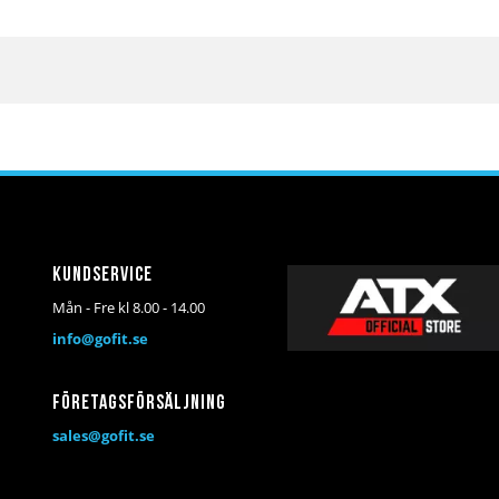
Kundservice
Mån - Fre kl 8.00 - 14.00
info@gofit.se
Företagsförsäljning
sales@gofit.se