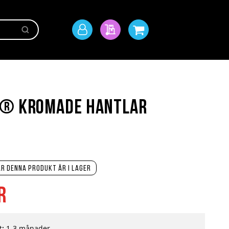
Sök
Mitt
Min offert
Min kundvagn
konto
t® Kromade Hantlar
r denna produkt är i lager
r
t:
1-3 månader