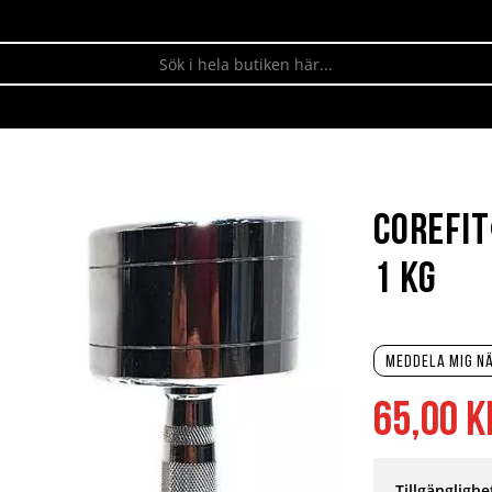
Corefi
1 kg
Meddela mig nä
65,00 k
Tillgänglighe