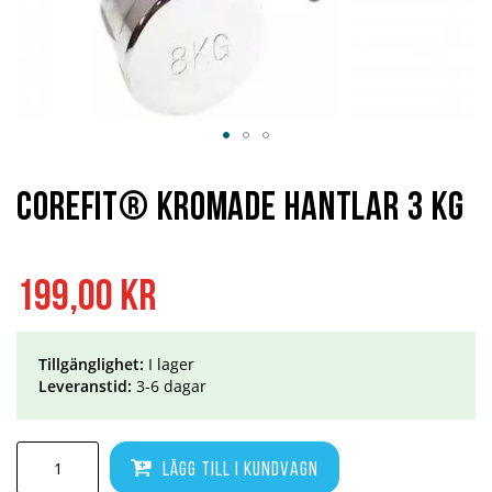
Hoppa
till
början
Corefit® Kromade Hantlar 3 kg
av
bildgalleriet
199,00 kr
Tillgänglighet:
I lager
Leveranstid:
3-6 dagar
Lägg till i kundvagn