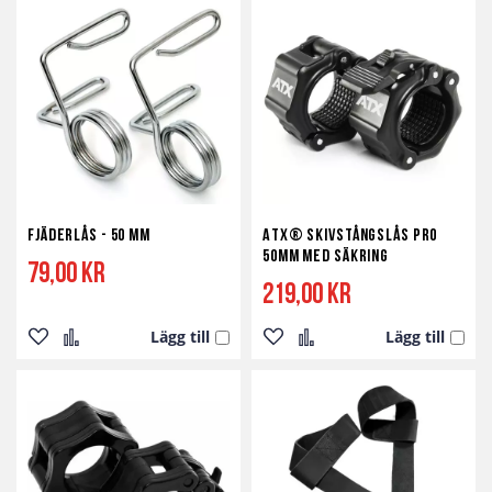
Fjäderlås - 50 mm
ATX® Skivstångslås Pro
50mm med Säkring
79,00 kr
219,00 kr
Lägg till
Lägg till
Lägg
Lägg
Lägg
Lägg
till
till
till
till
i
i
i
i
önskelista
jämför
önskelista
jämför