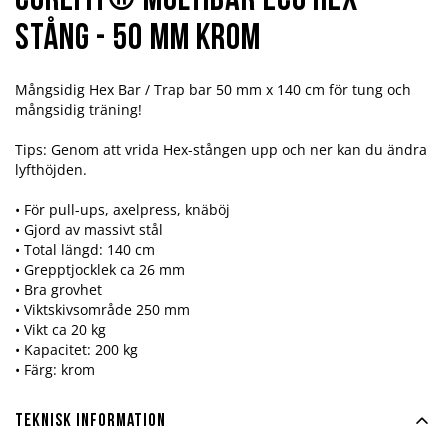
Corefit® Multibar Eco Hex
Stång - 50 mm krom
Mångsidig Hex Bar / Trap bar 50 mm x 140 cm för tung och
mångsidig träning!
Tips: Genom att vrida Hex-stången upp och ner kan du ändra
lyfthöjden.
• För pull-ups, axelpress, knäböj
• Gjord av massivt stål
• Total längd: 140 cm
• Grepptjocklek ca 26 mm
• Bra grovhet
• Viktskivsområde 250 mm
• Vikt ca 20 kg
• Kapacitet: 200 kg
• Färg: krom
Teknisk information