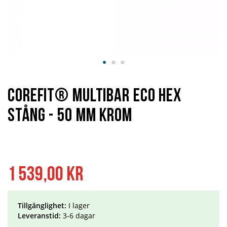
Hoppa
till
början
Corefit® Multibar Eco Hex
av
bildgalleriet
Stång - 50 mm krom
1 539,00 kr
Tillgänglighet:
I lager
Leveranstid:
3-6 dagar