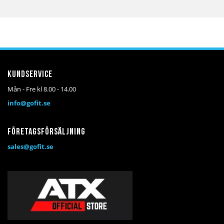
till
till
i
i
önskelista
jämför
Kundservice
Mån - Fre kl 8.00 - 14.00
info@gofit.se
Företagsförsäljning
sales@gofit.se