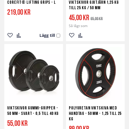
Corefit® Lifting Grips - L
Viktskivor Gjutjärn 1,25 kg
till 25 kg / 50 mm
219,00 kr
45,00 kr
65,00 kr
Så lågt som
Lägg till
Lägg
Lägg
Lägg
Lägg
till
till
till
till
i
i
i
i
önskelista
jämför
önskelista
jämför
Viktskivor Gummi-Gripper -
Polyuretan viktskiva med
50 mm - svart - 0,5 till 40 kg
handtag - 50 mm - 1,25 till 25
kg
55,00 kr