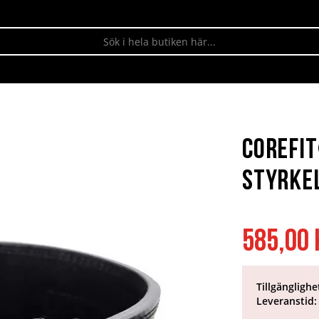
Corefit
Styrkel
585,00 
Tillgänglighe
Leveranstid: