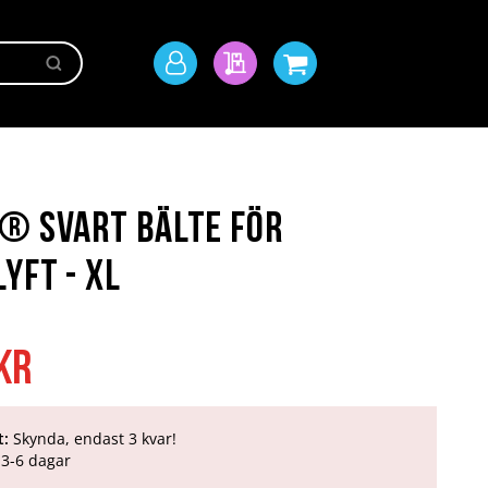
Sök
Mitt
Min offert
Min kundvagn
konto
® Svart Bälte för
yft - XL
kr
t:
Skynda, endast 3 kvar!
3-6 dagar