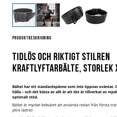
Hoppa
till
början
Produktbeskrivning
av
bildgalleriet
Tidlös och riktigt stilren
kraftlyftarbälte, storlek 
Bältet har ett standardspänne som inte öppnas oväntat. De
hålla – och det bästa av allt är att det är tillverkat av mj
optimalt stöd.
Bältet är mycket bekvämt att använda redan från första trä
yttre lädret!