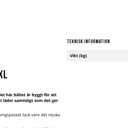
Teknisk information
Mer
Vikt (kg)
information
XL
t här bältet är byggt för att
ukt läder samtidigt som det ger
ningspasset tack vare det mjuka