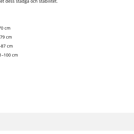
et dess stadga och stabilitet.
70 cm
–79 cm
2–87 cm
81–100 cm