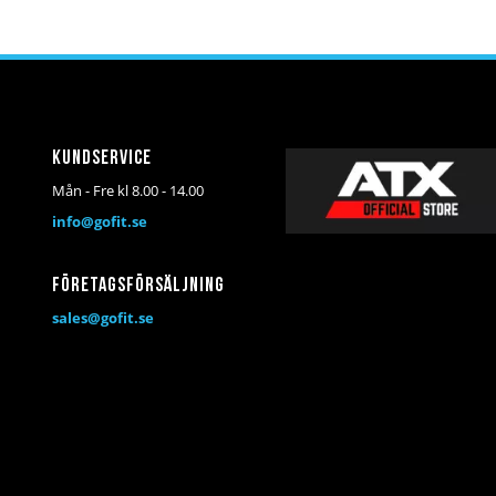
Kundservice
Mån - Fre kl 8.00 - 14.00
info@gofit.se
Företagsförsäljning
sales@gofit.se