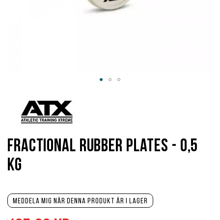
Hoppa
till
början
av
bildgalleriet
Fractional Rubber Plates - 0,5
kg
Meddela mig när denna produkt är i lager