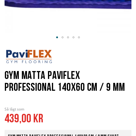
Hoppa
till
början
av
bildgalleriet
Gym matta PaviFlex
Professional 140x60 cm / 9 mm
Så lågt som
439,00 kr