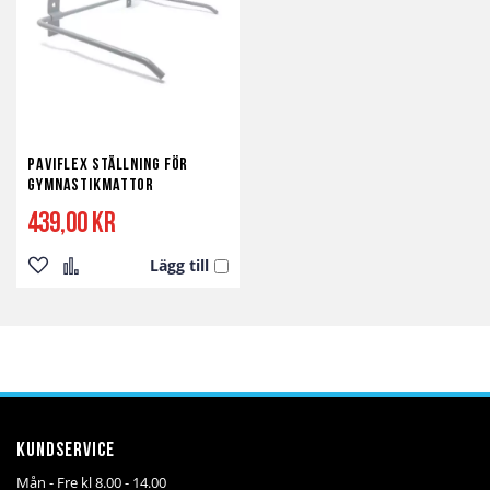
Paviflex Ställning för
Gymnastikmattor
439,00 kr
Lägg till
Lägg
Lägg
till
till
i
i
önskelista
jämför
Kundservice
Mån - Fre kl 8.00 - 14.00