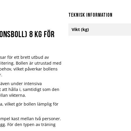
Teknisk information
Mer
Vikt (kg)
information
onsboll) 8 kg för
sar för ett brett utbud av
litering. Bollen är utrustad med
 behov, vilket påverkar bollens
r.
 även under intensiva
 att hålla i, samtidigt som den
llan vikterna.
a, vilket gör bollen lämplig för
xempel kast mellan två personer.
ägg. För den typen av träning