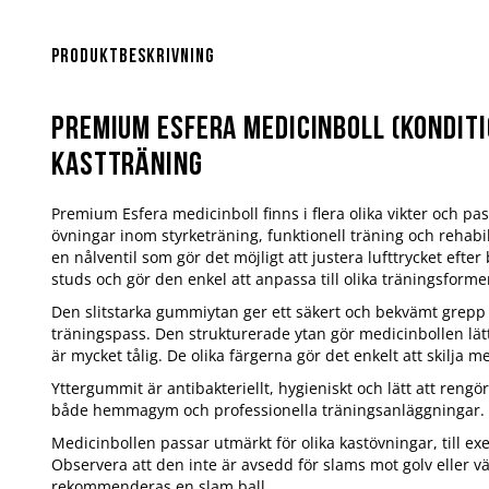
Hoppa
till
början
Produktbeskrivning
av
bildgalleriet
Premium Esfera medicinboll (konditi
kastträning
Premium Esfera medicinboll finns i flera olika vikter och pas
övningar inom styrketräning, funktionell träning och rehabi
en nålventil som gör det möjligt att justera lufttrycket efter
studs och gör den enkel att anpassa till olika träningsforme
Den slitstarka gummiytan ger ett säkert och bekvämt grepp
träningspass. Den strukturerade ytan gör medicinbollen lätt
är mycket tålig. De olika färgerna gör det enkelt att skilja me
Yttergummit är antibakteriellt, hygieniskt och lätt att rengör
både hemmagym och professionella träningsanläggningar.
Medicinbollen passar utmärkt för olika kastövningar, till e
Observera att den inte är avsedd för slams mot golv eller v
rekommenderas en slam ball.