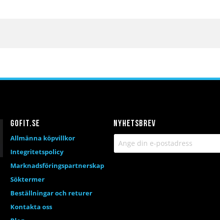
Gofit.se
Nyhetsbrev
Allmänna köpvillkor
Integritetspolicy
Marknadsföringspartnerskap
Söktermer
Beställningar och returer
Kontakta oss