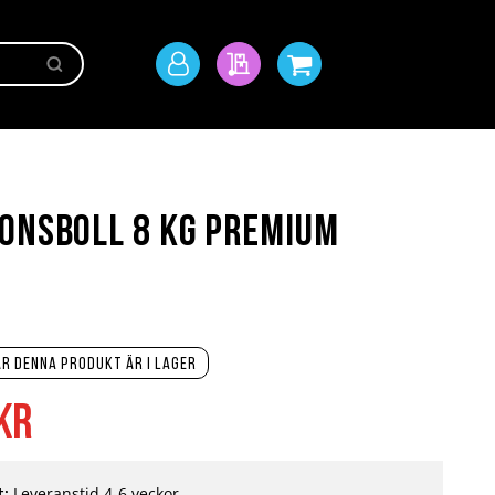
Sök
Mitt
Min offert
Min kundvagn
konto
onsboll 8 kg Premium
r denna produkt är i lager
kr
t:
Leveranstid 4-6 veckor