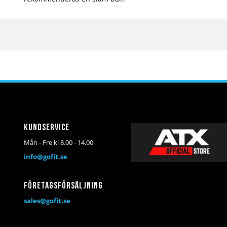
Kundservice
Mån - Fre kl 8.00 - 14.00
info@gofit.se
Företagsförsäljning
sales@gofit.se