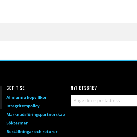
Gofit.se
Nyhetsbrev
Allmänna köpvillkor
Integritetspolicy
Marknadsföringspartnerskap
Söktermer
Beställningar och returer