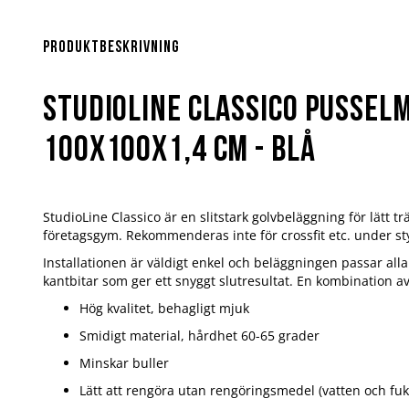
Hoppa
till
början
Produktbeskrivning
av
bildgalleriet
Studioline Classico pussel
100x100x1,4 cm - Blå
StudioLine Classico är en slitstark golvbeläggning för lätt
företagsgym. Rekommenderas inte för crossfit etc. under s
Installationen är väldigt enkel och beläggningen passar all
kantbitar som ger ett snyggt slutresultat. En kombination av 
Hög kvalitet, behagligt mjuk
Smidigt material, hårdhet 60-65 grader
Minskar buller
Lätt att rengöra utan rengöringsmedel (vatten och fukt