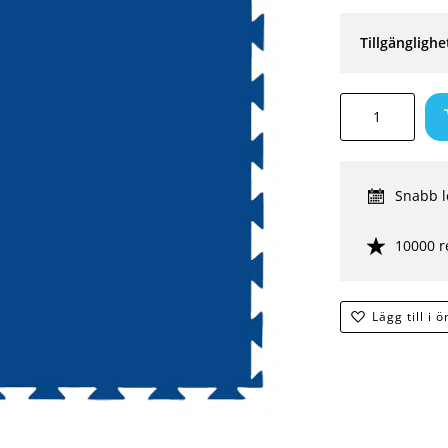
Tillgänglighe
Snabb l
10000 r
Lägg till i 