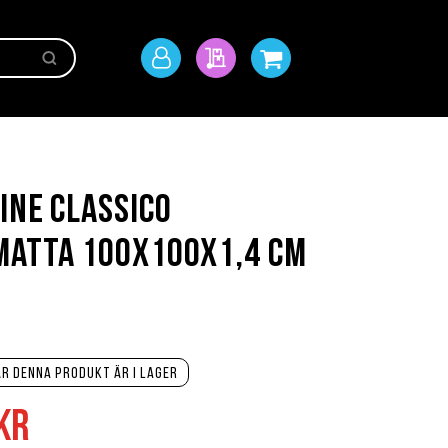
Sök
Mitt
Min offert
Min kundvagn
konto
ine Classico
matta 100x100x1,4 cm
r denna produkt är i lager
kr