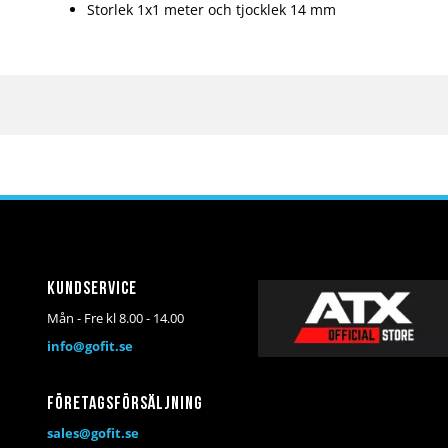
Storlek 1x1 meter och tjocklek 14 mm
Kundservice
Mån - Fre kl 8.00 - 14.00
info@gofit.se
Företagsförsäljning
sales@gofit.se