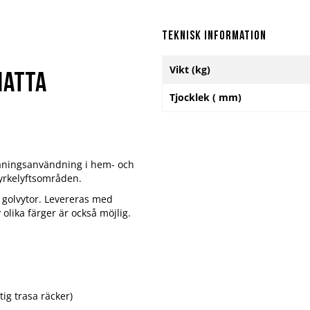
Teknisk information
Mer
Vikt (kg)
information
matta
Tjocklek ( mm)
 träningsanvändning i hem- och
tyrkelyftsområden.
a golvytor. Levereras med
olika färger är också möjlig.
ig trasa räcker)