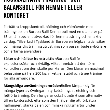
balansboll för hemmet eller
kontoret
Förbättra kroppskontroll, hållning och välmående med
träningsbollen Bureba Ball! Denna boll med en diameter på
65 cm är speciellt utvecklad för hemmaträning och en aktiv
vardag. Tillverkad i Tyskland är Bureba en högkvalitativ, säker
och mångsidig träningsutrustning som passar både nybörjare
och erfarna användare.
Säker och hållbar konstruktion
Bureba Ball är
explosionssäker och rivtålig, vilket innebär att den töms
kontrollerat om den skulle punkteras. Den klarar en maximal
belastning på hela 200 kg, vilket ger stabil och trygg träning
för alla användare.
Mångsidiga användningsområden
Bollen lämpar sig för
många typer av övningar - styrketräning, stretching och
fettförbränning. Den fungerar också utmärkt som alternativ
till en kontorsstol, eftersom den hjälper dig att förbättra
hållningen, stärka bålen och minska ryggsmärtor under