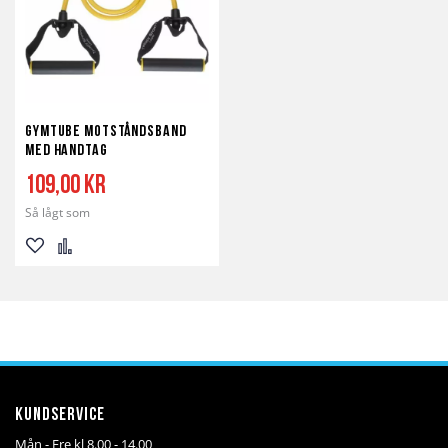
Gymtube Motståndsband
med handtag
109,00 kr
Så lågt som
Lägg
Lägg
till
till
i
i
önskelista
jämför
Kundservice
Mån - Fre kl 8.00 - 14.00