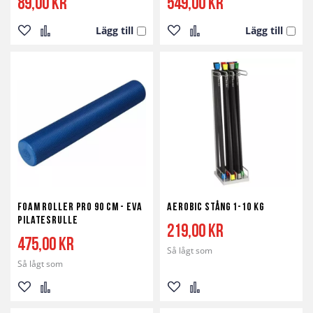
89,00 kr
549,00 kr
Lägg till
Lägg till
Lägg
Lägg
Lägg
Lägg
till
till
till
till
i
i
i
i
önskelista
jämför
önskelista
jämför
Foam Roller Pro 90 cm - EVA
Aerobic Stång 1-10 kg
Pilatesrulle
219,00 kr
475,00 kr
Så lågt som
Så lågt som
Lägg
Lägg
Lägg
Lägg