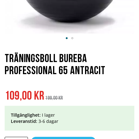
Hoppa
till
början
Träningsboll BuReBa
av
bildgalleriet
Professional 65 Antracit
Specialpris
Ordinarie
109,00 kr
pris
199,00 kr
Tillgänglighet:
I lager
Leveranstid:
3-6 dagar