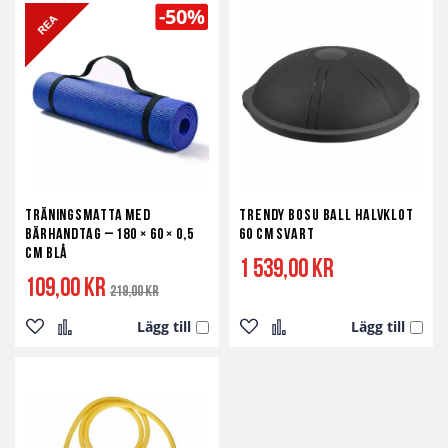
till
till
till
till
-50%
i
i
i
i
önskelista
jämför
önskelista
jämför
Träningsmatta med
Trendy Bosu Ball Halvklot
bärhandtag – 180 × 60 × 0,5
60 cm svart
cm blå
1 539,00 kr
Specialpris
Ordinarie
109,00 kr
219,00 kr
pris
Lägg till
Lägg till
Lägg
Lägg
Lägg
Lägg
till
till
till
till
i
i
i
i
önskelista
jämför
önskelista
jämför