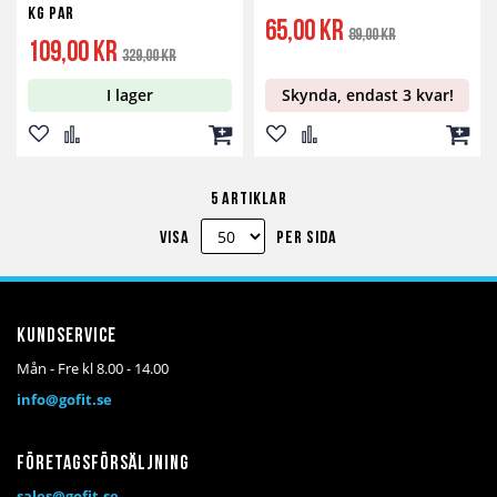
kg par
Specialpris
Ordinarie
65,00 kr
89,00 kr
pris
Specialpris
Ordinarie
109,00 kr
329,00 kr
pris
I lager
Skynda, endast 3 kvar!
Lägg
Lägg
Lägg
Lägg
Lägg
Lägg
till
till
till
till
till
till
5
artiklar
i
i
i
i
i
i
Visa
per sida
önskelista
jämför
kundvagn
önskelista
jämför
kundv
Kundservice
Mån - Fre kl 8.00 - 14.00
info@gofit.se
Företagsförsäljning
sales@gofit.se