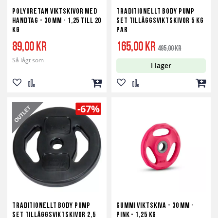
Polyuretan viktskivor med
Traditionellt Body Pump
Handtag - 30 mm - 1,25 till 20
Set Tilläggsviktskivor 5 kg
kg
par
Specialpris
Ordinarie
89,00 kr
165,00 kr
495,00 kr
pris
Så lågt som
I lager
Lägg
Lägg
Lägg
Lägg
Lägg
Lägg
till
till
till
till
till
till
-67%
i
i
i
i
i
i
önskelista
jämför
kundvagn
önskelista
jämför
kundv
Traditionellt Body Pump
Gummi Viktskiva - 30 mm -
Set Tilläggsviktskivor 2,5
Pink - 1,25 kg