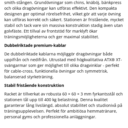
smith-stången. Grundövningar som chins, knäböj, bänkpress
och olika dragövningar kan utföras effektivt. Den kompakta
designen ger optimal rörelsefrihet, vilket gör att varje övning
kan utföras korrekt och säkert. Stationen är fristående, mycket
stabil och tack vare sin massiva konstruktion stadig även utan
golvfäste. Ett tillval av frontstöd för marklyft ökar
träningsmöjligheterna och ger maximal stabilitet.
Dubbelriktade premium-kablar
De dubbelriktade kablarna möjliggör dragövningar både
uppifrån och nedifrån. Utrustad med högkvalitativa ATX® XT-
svängarmar som ger möjlighet till olika dragvinklar - perfekt
för cable-cross, funktionella övningar och symmetrisk,
balanserad styrketräning.
Stabil fristående konstruktion
Racket är tillverkat av robusta 60 × 60 × 3 mm fyrkantsstål och
stationen tål upp till 400 kg belastning. Denna kvalitet
garanterar lång livslängd, absolut stabilitet och studionivå på
träningsupplevelsen. Perfekt för ambitiösa hemmatränare,
personal gyms och professionella anläggningar.