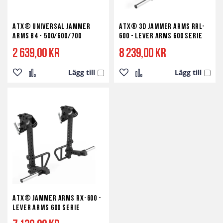
ATX® Universal Jammer
ATX® 3D Jammer Arms RRL-
Arms B4 - 500/600/700
600 - Lever Arms 600 Serie
2 639,00 kr
8 239,00 kr
Lägg till
Lägg till
Lägg
Lägg
Lägg
Lägg
till
till
till
till
i
i
i
i
önskelista
jämför
önskelista
jämför
ATX® Jammer Arms RX-600 -
Lever Arms 600 Serie