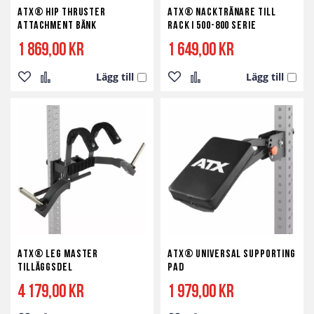
ATX® Hip Thruster
ATX® Nacktränare till
Attachment Bänk
Rack i 500-800 serie
1 869,00 kr
1 649,00 kr
Lägg till
Lägg till
Lägg
Lägg
Lägg
Lägg
till
till
till
till
i
i
i
i
önskelista
jämför
önskelista
jämför
ATX® Leg Master
ATX® Universal Supporting
Tilläggsdel
Pad
4 179,00 kr
1 979,00 kr