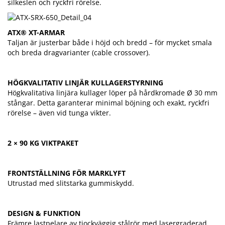
silkeslen och ryckfri rörelse.
ATX® XT-ARMAR
Taljan är justerbar både i höjd och bredd – för mycket smala
och breda dragvarianter (cable crossover).
HÖGKVALITATIV LINJÄR KULLAGERSTYRNING
Högkvalitativa linjära kullager löper på hårdkromade Ø 30 mm
stångar. Detta garanterar minimal böjning och exakt, ryckfri
rörelse – även vid tunga vikter.
2 × 90 KG VIKTPAKET
FRONTSTÄLLNING FÖR MARKLYFT
Utrustad med slitstarka gummiskydd.
DESIGN & FUNKTION
Främre lastpelare av tjockväggig stålrör med lasergraderad