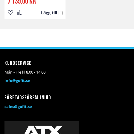
7 139,00 kr
Lägg till
Lägg
Lägg
till
till
i
i
önskelista
jämför
Kundservice
Mån - Fre kl 8.00 - 14.00
info@gofit.se
Företagsförsäljning
sales@gofit.se