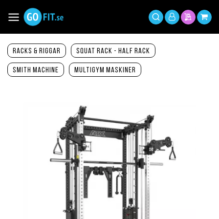
Hoppa
till
Växla
Mitt
innehållet
Sök
Min offer
Min 
Nav
konto
Racks & Riggar
Squat Rack - Half rack
Smith Machine
Multigym maskiner
Hoppa
till
slutet
av
bildgalleriet