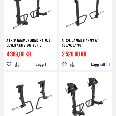
önskelista
jämför
önskelista
jämför
ATX® Jammer Arms X1-600 -
ATX® Jammer Arms A1 -
Lever Arms 600 Serie
500/600/700
4 389,00 kr
2 529,00 kr
Lägg till
Lägg till
Lägg
Lägg
Lägg
Lägg
till
till
till
till
i
i
i
i
önskelista
jämför
önskelista
jämför