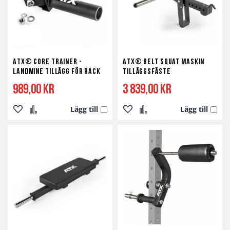
ATX® Core Trainer -
ATX® Belt Squat Maskin
Landmine Tillägg för Rack
Tilläggsfäste
989,00 kr
3 839,00 kr
Lägg till
Lägg till
Lägg
Lägg
Lägg
Lägg
till
till
till
till
i
i
i
i
önskelista
jämför
önskelista
jämför