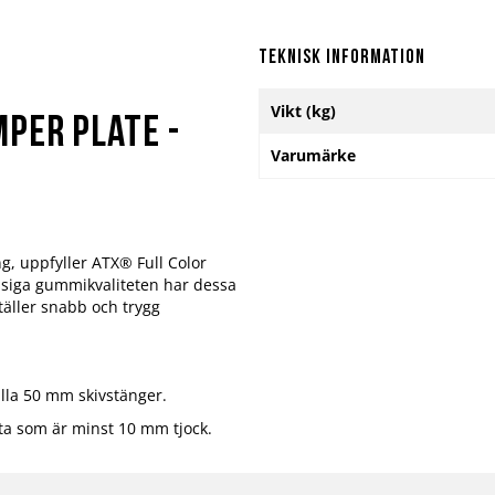
Teknisk information
Mer
Vikt (kg)
information
per Plate -
Varumärke
ng, uppfyller ATX® Full Color
ssiga gummikvaliteten har dessa
täller snabb och trygg
lla 50 mm skivstänger.
a som är minst 10 mm tjock.