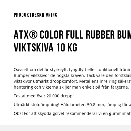
Hoppa
till
början
Produktbeskrivning
av
bildgalleriet
ATX® Color Full Rubber Bum
Viktskiva 10 kg
Oavsett om det är styrkeyft, tyngdlyft eller funktionell träni
Bumper-viktskivor de högsta kraven. Tack vare den förstkla
viktskivor utmärkt droppkomfort. Metallens inre ring säkers
hantering och vikterna skiljer man enkelt på från färgerna.
Testat med över 20 000 dropp!
Utmärkt stötdämpning! Håldiameter: 50,8 mm, lämplig för a
Obs! För att skydda golvet rekommenderar vi en gummimatt