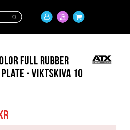
Sök
Mitt
Min offert
Min kundvagn
konto
olor Full Rubber
Plate - Viktskiva 10
kr