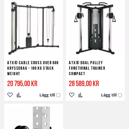
ATX® Cable Cross Over 600
ATX® Dual Pulley
Kryssdrag - 100 kg Stack
Functional Trainer
Weight
Compact
20 795,00 kr
28 589,00 kr
Lägg till
Lägg till
Lägg
Lägg
Lägg
Lägg
till
till
till
till
i
i
i
i
önskelista
jämför
önskelista
jämför