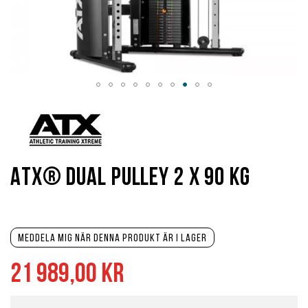
Hoppa
till
början
av
bildgalleriet
ATX® Dual Pulley 2 x 90 kg
Meddela mig när denna produkt är i lager
21 989,00 kr