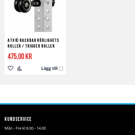
ATX® Rackbar Rörlighets
Roller / Trigger Roller
475,00 kr
Lägg till
Lägg
Lägg
till
till
i
i
önskelista
jämför
Kundservice
Mån - Fre kl 8.00 - 14.00