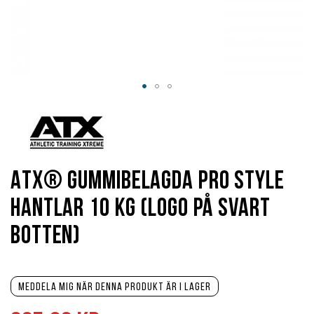
Hoppa
till
början
av
bildgalleriet
ATX® Gummibelagda Pro Style
Hantlar 10 kg (Logo på svart
botten)
Meddela mig när denna produkt är i lager