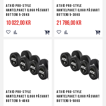
ATX® PRO-Style
ATX® PRO-Style
hantelpaket (Logo på svart
hantelpaket (Logo på svart
botten) 5-20 kg
botten) 5-30 kg
10 022,00 kr
21 786,00 kr
Lägg
Lägg
Lägg
Lägg
Lägg
Lägg
till
till
till
till
till
till
i
i
i
i
i
i
önskelista
jämför
kundvagn
önskelista
jämför
kundv
ATX® PRO-Style
ATX® PRO-Style
hantelpaket (Logo på svart
hantelpaket (Logo på svart
botten) 5-40 kg
botten) 5-50 kg