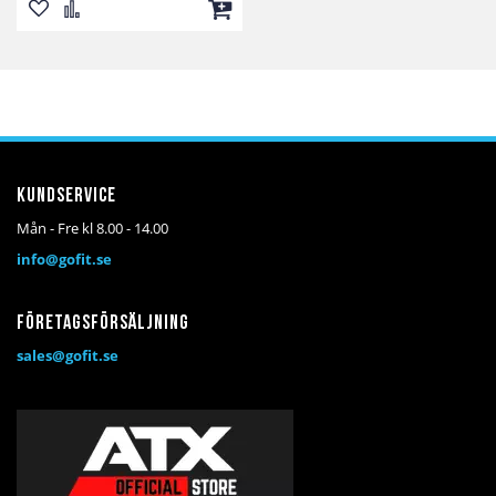
Lägg
Lägg
Lägg
till
till
till
i
i
i
önskelista
jämför
kundvagn
Kundservice
Mån - Fre kl 8.00 - 14.00
info@gofit.se
Företagsförsäljning
sales@gofit.se