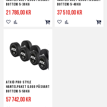
hantelpaket (Logo på svart
hantelpaket (Logo på svart
botten) 5-30 kg
botten) 5-40 kg
21 786,00 kr
37 510,00 kr
Lägg
Lägg
Lägg
Lägg
Lägg
Lägg
till
till
till
till
till
till
i
i
i
i
i
i
önskelista
jämför
kundvagn
önskelista
jämför
kundv
ATX® PRO-Style
hantelpaket (Logo på svart
botten) 5-50 kg
57 742,00 kr