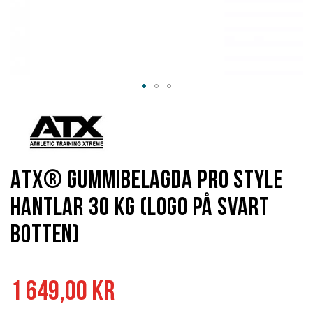
Hoppa
till
början
av
bildgalleriet
ATX® Gummibelagda Pro Style
Hantlar 30 kg (Logo på svart
botten)
1 649,00 kr