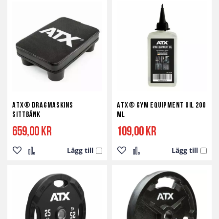
ATX® Dragmaskins
ATX® Gym Equipment Oil 200
Sittbänk
ml
659,00 kr
109,00 kr
Lägg till
Lägg till
Lägg
Lägg
Lägg
Lägg
till
till
till
till
i
i
i
i
önskelista
jämför
önskelista
jämför