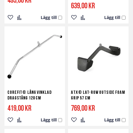
495,00 kr
639,00 kr
Lägg till
Lägg till
Lägg
Lägg
Lägg
Lägg
till
till
till
till
i
i
i
i
önskelista
jämför
önskelista
jämför
Corefit® Lång Vinklad
ATX® Lat-Row Outside Foam
Dragstång 120 cm
Grip 57 cm
419,00 kr
769,00 kr
Lägg till
Lägg till
Lägg
Lägg
Lägg
Lägg
till
till
till
till