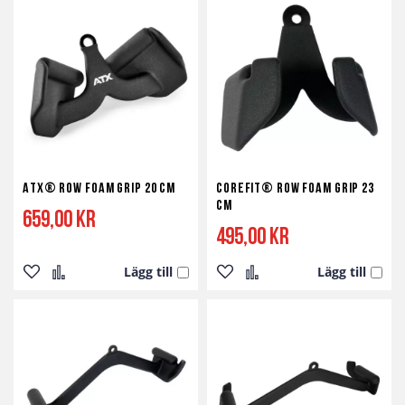
i
i
i
i
önskelista
jämför
önskelista
jämför
ATX® Row Foam Grip 20 cm
Corefit® Row Foam Grip 23
cm
659,00 kr
495,00 kr
Lägg till
Lägg till
Lägg
Lägg
Lägg
Lägg
till
till
till
till
i
i
i
i
önskelista
jämför
önskelista
jämför