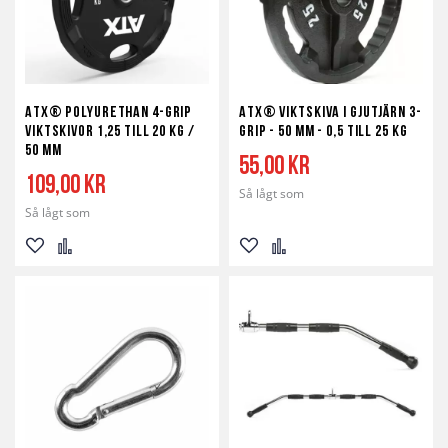
ATX® Polyurethan 4-Grip
ATX® Viktskiva i Gjutjärn 3-
Viktskivor 1,25 till 20 kg /
Grip - 50 mm - 0,5 till 25 kg
50 mm
55,00 kr
109,00 kr
Så lågt som
Så lågt som
Lägg
Lägg
Lägg
Lägg
till
till
till
till
i
i
i
i
önskelista
jämför
önskelista
jämför