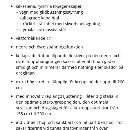
silkeslena, ryckfria löpegenskaper
+ vagn med glidbussningsstyrning
+ kullagrade kabelhjul
+ sträckfri stålkabel med skyddsbeläggning
+ styraxlar av massivt stål
viktförhållande 1:1
nedre och övre spänningsfunktion
kullagrade dubbellöpande linskivor på den nedre och
övre linupphängningen säkerställer att linan glider
smidigt och minimerar därmed nötning eller skador på
draglinan
extra hög stretch - lämplig för kroppshöjder upp till 200
cm
med innovativ replängdsjustering - låter dig ställa in
den optimala start-/grepphöjden, den optimala
sträckan och dragslaget för alla kroppsstorlekar från
155 cm till 200 cm
individuellt höj- och sänkbart och fällbart benstöd - för
säker fixering vid tunga dragövningar från ovan