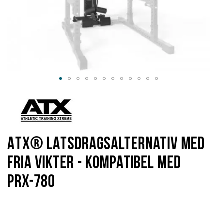
Hoppa
till
början
av
bildgalleriet
ATX® Latsdragsalternativ med
fria vikter - Kompatibel med
PRX-780