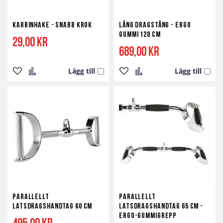
Karbinhake - Snabb Krok
Lång Dragstång - Ergo
Gummi 120 cm
29,00 kr
689,00 kr
Lägg till
Lägg till
Lägg
Lägg
Lägg
Lägg
till
till
till
till
i
i
i
i
önskelista
jämför
önskelista
jämför
Parallellt
Parallellt
Latsdragshandtag 60 cm
Latsdragshandtag 65 cm -
Ergo-Gummigrepp