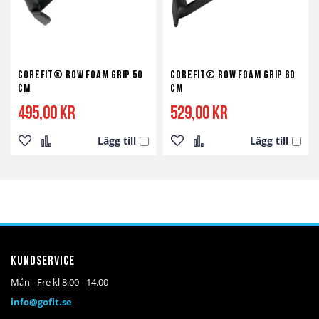
Corefit® Row Foam Grip 50
Corefit® Row Foam Grip 60
cm
cm
495,00 kr
529,00 kr
Lägg till
Lägg till
Lägg
Lägg
Lägg
Lägg
till
till
till
till
i
i
i
i
önskelista
jämför
önskelista
jämför
Kundservice
Mån - Fre kl 8.00 - 14.00
info@gofit.se